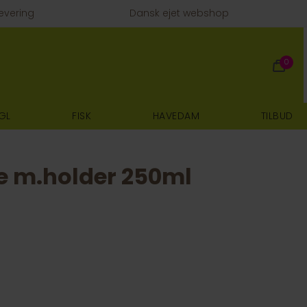
evering
Dansk ejet webshop
0
GL
FISK
HAVEDAM
TILBUD
e m.holder 250ml