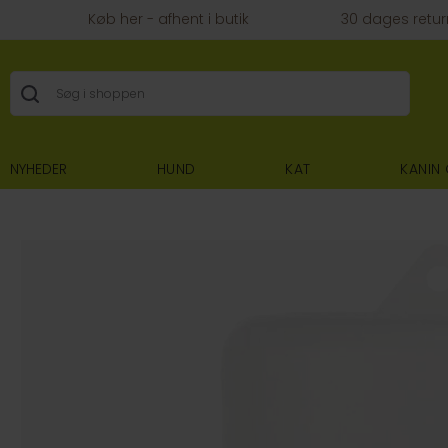
Køb her - afhent i butik
30 dages retur
NYHEDER
HUND
KAT
KANIN