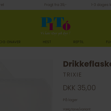
ret
Fragt fra 39,-
1-3 dages l
 OG GNAVER
HEST
REPTIL
FU
Drikkeflask
TRIXIE
DKK 35,00
På lager
Vælg farve/variant: