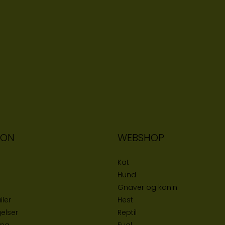
ION
WEBSHOP
Kat
Hund
Gnaver og kanin
iler
Hest
elser
Reptil