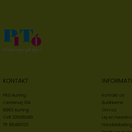
KONTAKT
INFORMAT
Pitó Auning
Kontakt os
Centervej 10A
Butikke
rne
8963 Auning
Om os
CVR
32696589
Lej en hestetra
Tlf:
86481020
Handelsbeting