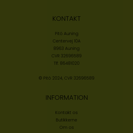
KONTAKT
Pitó Auning
Centervej 10A
8963 Auning
CVR
32696589
Tlf:
86481020
© Pitó 2024, CVR
32696589
INFORMATION
Kontakt os
Butikke
rne
Om os