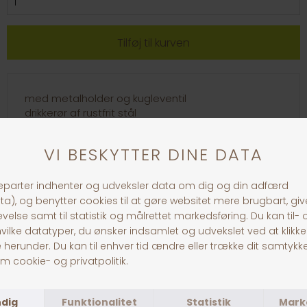
med metalholder og kugleventil
drikkerør af rustfrit stål
forskellige farver
30 dages returret
Fragt fra 39,-
1-3 dages levering