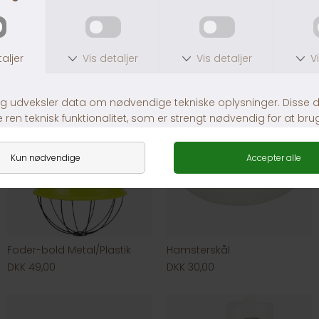
Andre købte også
Foder-bold Metal/Plastik
Hamsterskål
DKK 49,00
DKK 30,00