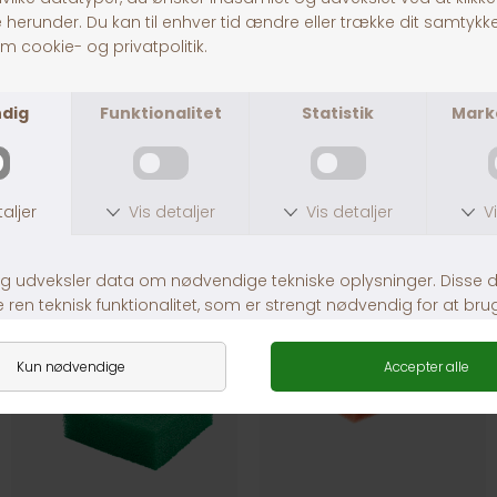
EHEIM filterpatroner T/2008
Juwel Filter Carbaxbioflow
DKK 139,00
DKK 249,00