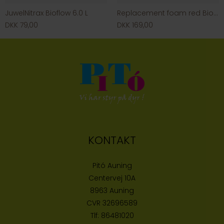
JuwelNitrax Bioflow 6.0 L
Replacement foam red BioSmart
DKK 79,00
DKK 169,00
KONTAKT
Pitó Auning
Centervej 10A
8963 Auning
CVR
32696589
Tlf:
86481020