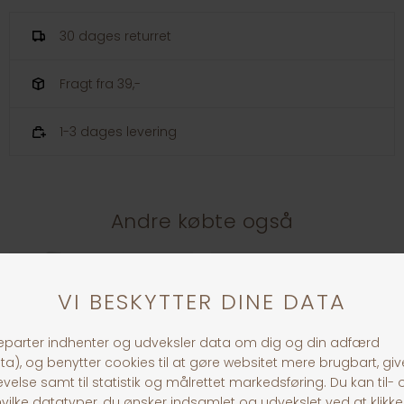
30 dages returret
Fragt fra 39,-
1-3 dages levering
Andre købte også