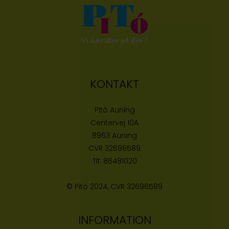
KONTAKT
Pitó Auning
Centervej 10A
8963 Auning
CVR
32696589
Tlf:
86481020
© Pitó 2024, CVR
32696589
INFORMATION