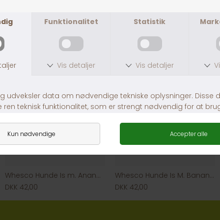
Hundeis Lollipop Refill
Whesco Lammehorn
DKK 35,00
DKK 45,00
Whesco Hunde Is m. Ananas & Gulerod
Whesco Hunde Is M. Banan & Vanilje
DKK 42,00
DKK 42,00