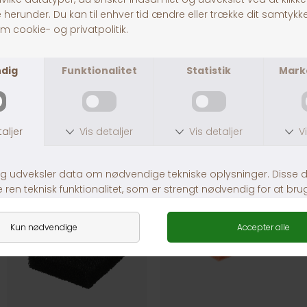
Juwel Filter Carbaxbioflow
JuwelNitrax Bioflow 6.0 L
DKK 249,00
DKK 79,00