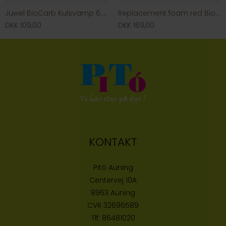
Juwel BioCarb Kulsvamp 6.0 L
Replacement foam red BioSmart
DKK 109,00
DKK 169,00
KONTAKT
Pitó Auning
Centervej 10A
8963 Auning
CVR
32696589
Tlf:
86481020