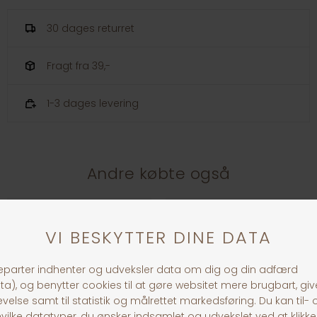
30 dages returret
Fragt fra 39,-
1-3 dages levering
Andre købte også