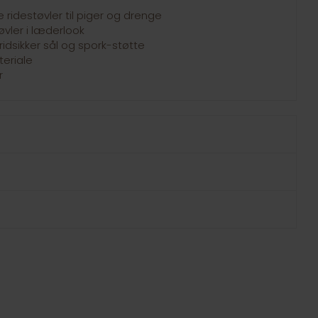
ridestøvler til piger og drenge
vler i læderlook
kridsikker sål og spork-støtte
teriale
r