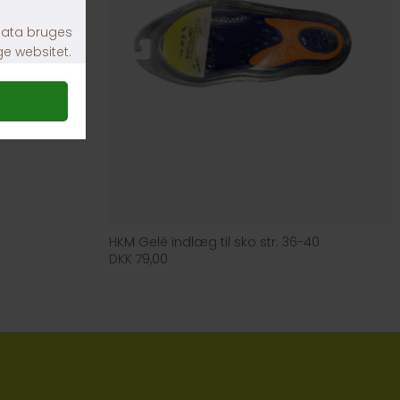
HKM Gelé indlæg til sko str. 36-40
DKK 79,00