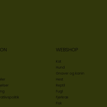
ION
WEBSHOP
Kat
Hund
Gnaver og kanin
iler
Hest
elser
Reptil
ing
Fugl
tlivspolitik
Fjerkræ
Fisk