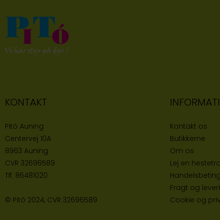
KONTAKT
INFORMAT
Pitó Auning
Kontakt os
Centervej 10A
Butikke
rne
8963 Auning
Om os
CVR
32696589
Lej en hestetra
Tlf:
86481020
Handelsbeting
Fragt og lever
© Pitó 2024, CVR
32696589
Cookie og priva