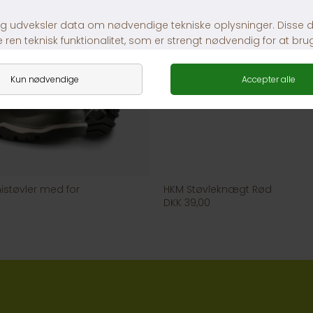
støvler med for
HKM Støvleknægt Rød
DKK 39,00