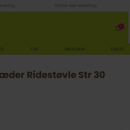
evering
Dansk ejet webshop
0
GL
FISK
HAVEDAM
TILBUD
der Ridestøvle Str 30