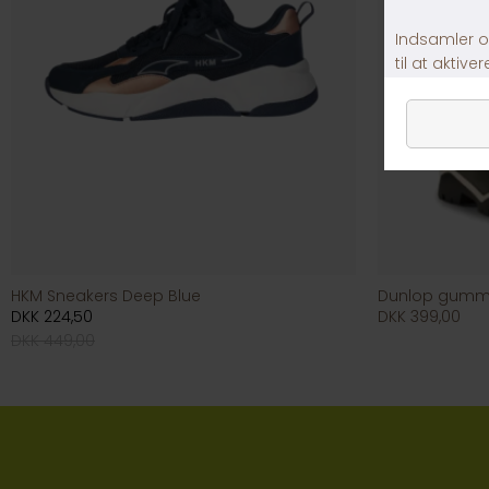
HKM Sneakers Deep Blue
Dunlop gummi
DKK 224,50
DKK 399,00
DKK 449,00