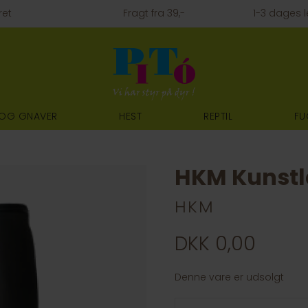
ret
Fragt fra 39,-
1-3 dages l
 OG GNAVER
HEST
REPTIL
FU
HKM Kunstlæ
HKM
DKK 0,00
Denne vare er udsolgt