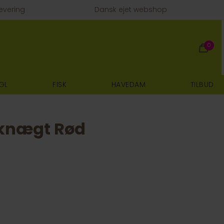
evering
Dansk ejet webshop
0
GL
FISK
HAVEDAM
TILBUD
knægt Rød