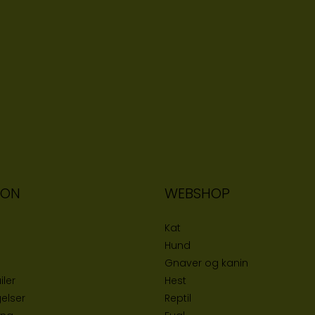
ION
WEBSHOP
Kat
Hund
Gnaver og kanin
iler
Hest
elser
Reptil