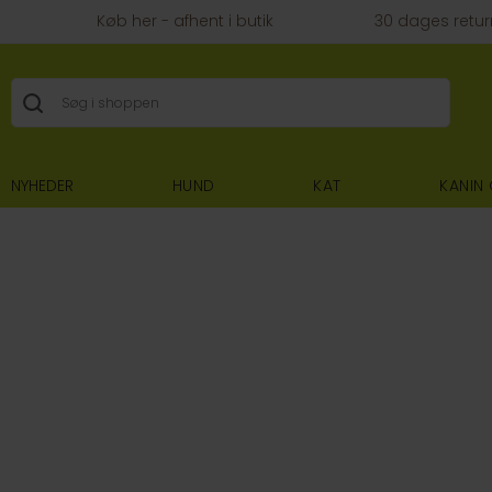
Køb her - afhent i butik
30 dages retur
NYHEDER
HUND
KAT
KANIN