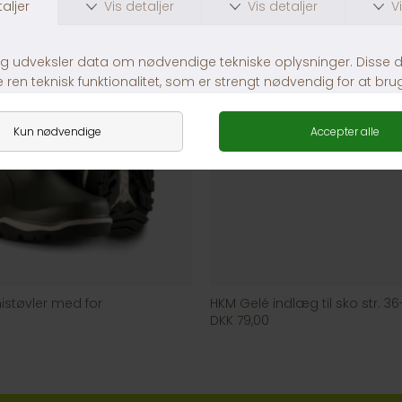
støvler med for
HKM Gelé indlæg til sko str. 3
DKK 79,00