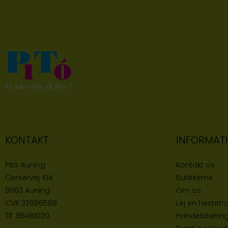
KONTAKT
INFORMAT
Pitó Auning
Kontakt os
Centervej 10A
Butikke
rne
8963 Auning
Om os
CVR
32696589
Lej en hestetra
Tlf:
86481020
Handelsbeting