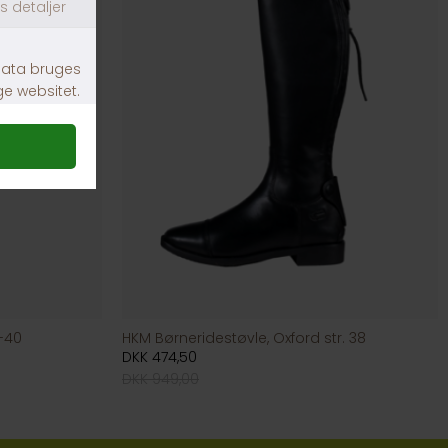
6-40
HKM Børneridestøvle, Oxford str. 38
DKK 474,50
DKK 949,00