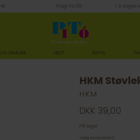
ret
Fragt fra 39,-
1-3 dages l
 OG GNAVER
HEST
REPTIL
FU
HKM Støvle
HKM
DKK 39,00
På lager
Vælg farve/variant: