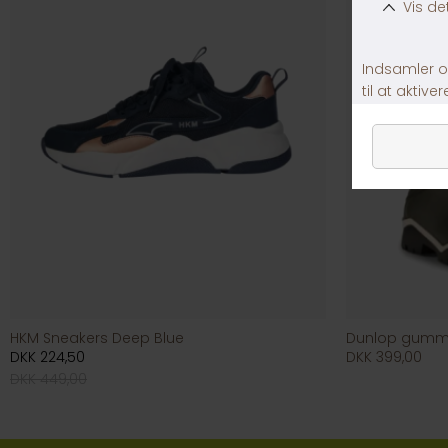
HKM Sneakers Deep Blue
Dunlop gummi
DKK 224,50
DKK 399,00
DKK 449,00