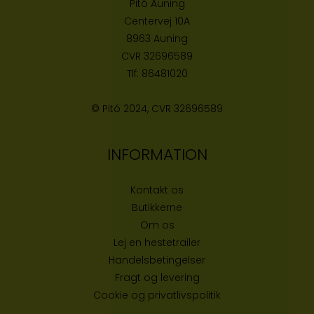
Pitó Auning
Centervej 10A
8963 Auning
CVR
32696589
Tlf:
86481020
© Pitó 2024, CVR
32696589
INFORMATION
Kontakt os
Butikke
rne
Om os
Lej en hestetrailer
Handelsbetingelser
Fragt og levering
Cookie og privatlivspolitik