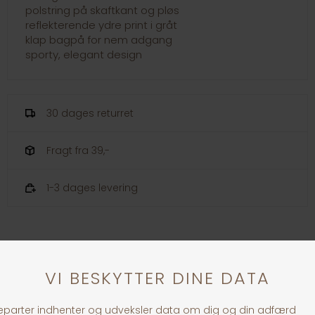
polstring på skaftkant og pløs
reflekterende ydre print i gråt
klap bagpå for nem adgang
sporty, elegant design
30 dages returret
Fragt fra 39,-
1-3 dages levering
Andre købte også