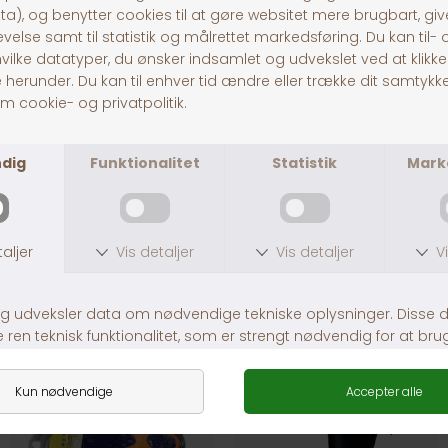
Dunlop gummistøvler med for
HKM Støvleknægt Rød
DKK 399,00
DKK 39,00