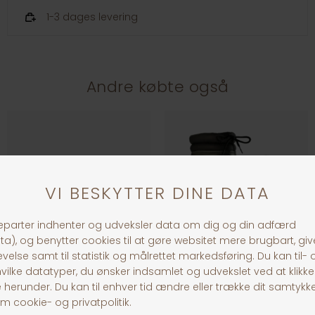
1-3 dages levering
Andre købte også
HKM Sneakers Deep Blue
Dunlop gummistøvler med for