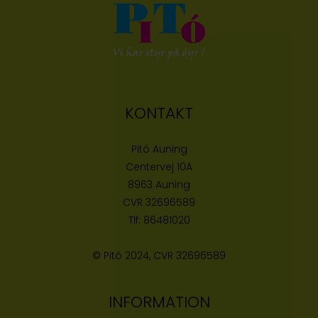
KONTAKT
Pitó Auning
Centervej 10A
8963 Auning
CVR
32696589
Tlf:
86481020
© Pitó 2024, CVR
32696589
INFORMATION