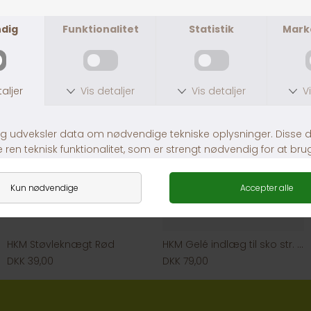
DKK 224,50
DKK 449,00
DKK 399,00
HKM Støvleknægt Rød
HKM Gelé indlæg til sko str. 36-40
DKK 39,00
DKK 79,00