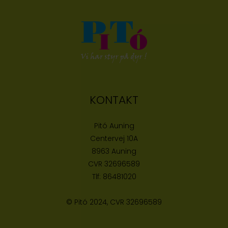
KONTAKT
Pitó Auning
Centervej 10A
8963 Auning
CVR
32696589
Tlf:
86481020
© Pitó 2024, CVR
32696589