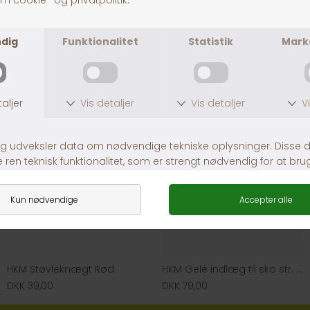
HKM Sneakers Deep Blue
Dunlop gummistøvler med for
DKK 224,50
DKK 449,00
DKK 399,00
HKM Støvleknægt Rød
HKM Gelé indlæg til sko str. 36-40
DKK 39,00
DKK 79,00