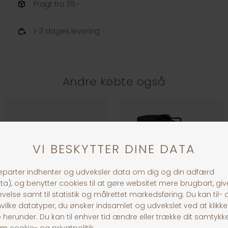
Fragt fra 39,-
1-3 dages levering
Andre købte også