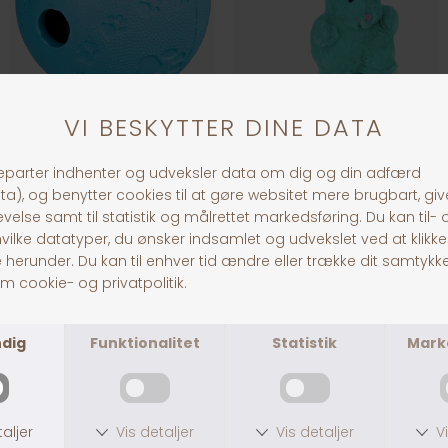
Jolly Paw Snackbold
Dogman Plys Kanin 18 cm, Blå
DKK 49,00
DKK 59,00