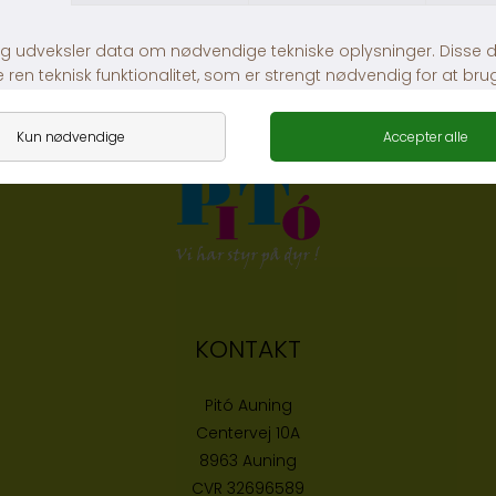
Lambold med piv
Dogman And Med Piv
DKK 59,00
DKK 59,00
KONTAKT
Pitó Auning
Centervej 10A
8963 Auning
CVR
32696589