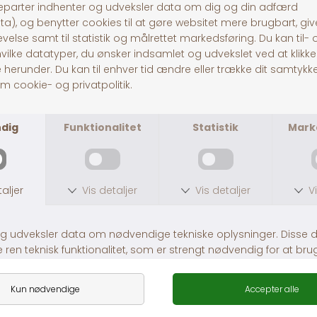
Pitó Auning
Centervej 10A
8963 Auning
CVR
32696589
Tlf:
86481020
© Pitó 2024, CVR
32696589
INFORMATION
Kontakt os
Butikke
rne
Om os
Lej en hestetrailer
Handelsbetingelser
Fragt og levering