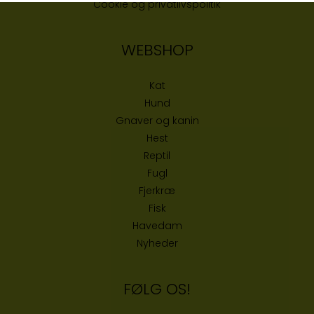
Cookie og privatlivspolitik
WEBSHOP
Kat
Hund
Gnaver og kanin
Hest
Reptil
Fugl
Fjerkræ
Fisk
Havedam
Nyheder
FØLG OS!