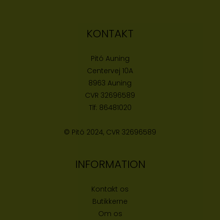
KONTAKT
Pitó Auning
Centervej 10A
8963 Auning
CVR
32696589
Tlf:
86481020
© Pitó 2024, CVR
32696589
INFORMATION
Kontakt os
Butikke
rne
Om os