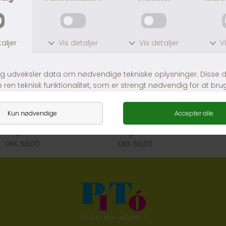
Dogman And Med Piv
Dogman Frø med skrat
DKK 59,00
DKK 59,00