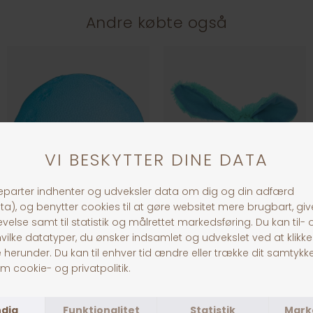
Andre købte også
Jolly Paw Snackbold
Dogman Plys Kanin 18 cm, Blå
DKK 49,00
DKK 59,00