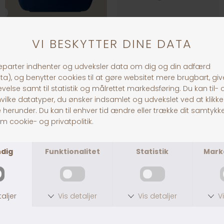
Clever Cat Toilette TOAH
Flip Cat Kattebakke
DKK 179,00
DKK 259,00
Flip Cat Large Grey
Happy Planet Kattebakke