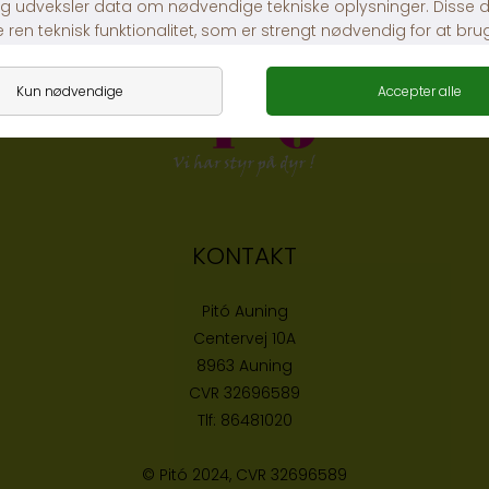
DKK 299,00
DKK 219,00
KONTAKT
Pitó Auning
Centervej 10A
8963 Auning
CVR
32696589
Tlf:
86481020
© Pitó 2024, CVR
32696589