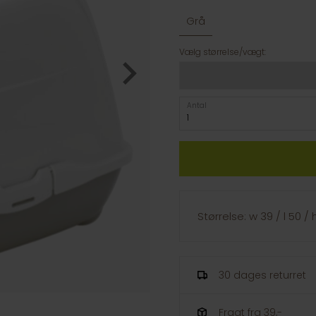
Grå
Vælg størrelse/vægt:
Antal
Størrelse: w 39 / l 50 /
30 dages returret
Fragt fra 39,-