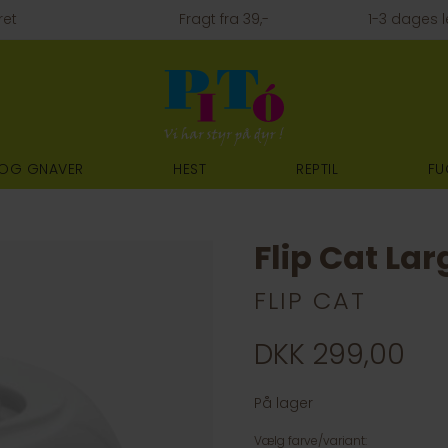
ret
Fragt fra 39,-
1-3 dages l
 OG GNAVER
HEST
REPTIL
FU
Flip Cat Lar
FLIP CAT
DKK 299,00
På lager
Vælg farve/variant: