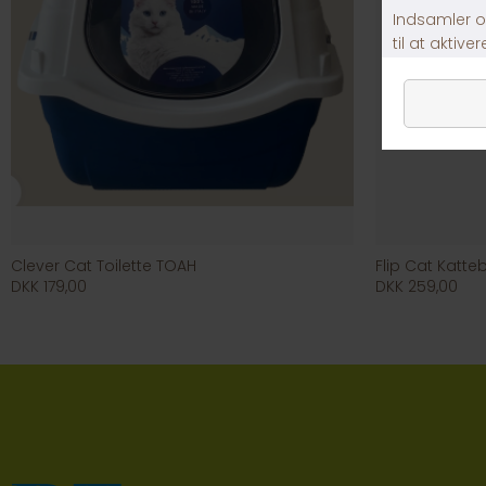
Clever Cat Toilette TOAH
Flip Cat Katte
DKK 179,00
DKK 259,00