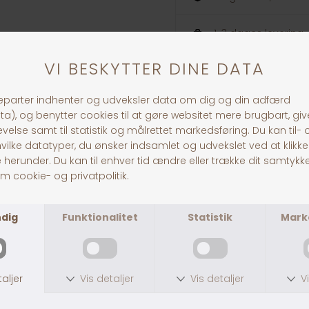
1-3 dages levering
ANDRE KØBTE OGSÅ