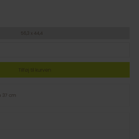
56,3 x 44,4
 h 37 cm