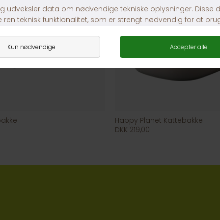
bakke
Happy Planet Kattebakke
DKK 219,00