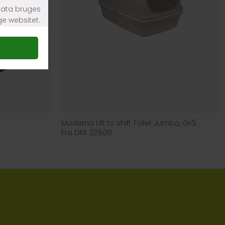
Moderna Lift to shift Toilet Jumbo, Grå
Fra DKK 229,00