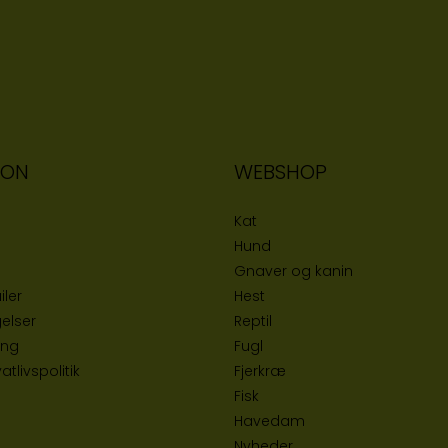
ION
WEBSHOP
Kat
Hund
Gnaver og kanin
iler
Hest
elser
Reptil
ing
Fugl
tlivspolitik
Fjerkræ
Fisk
Havedam
Nyheder