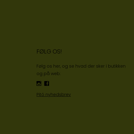
FØLG OS!
Følg os her, og se hvad der sker i butikken
og på web:
Pitó nyhedsbrev