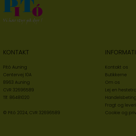
KONTAKT
INFORMAT
Pitó Auning
Kontakt os
Centervej 10A
Butikke
rne
8963 Auning
Om os
CVR
32696589
Lej en hestetra
Tlf:
86481020
Handelsbeting
Fragt og lever
© Pitó 2024, CVR
32696589
Cookie og priva