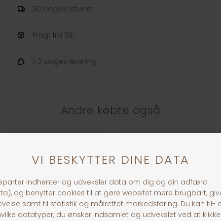
30 dages returret
Fragt fra 39,-
1-3 dages levering
Andre købte også