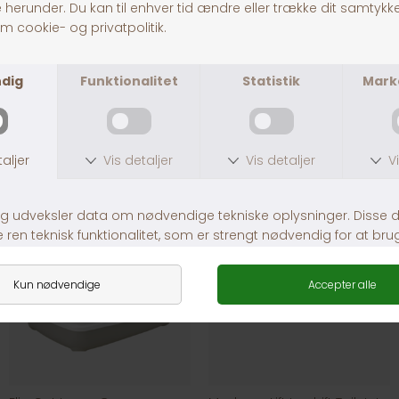
Clever Cat Toilette TOAH
Flip Cat Kattebakke
DKK 179,00
DKK 259,00