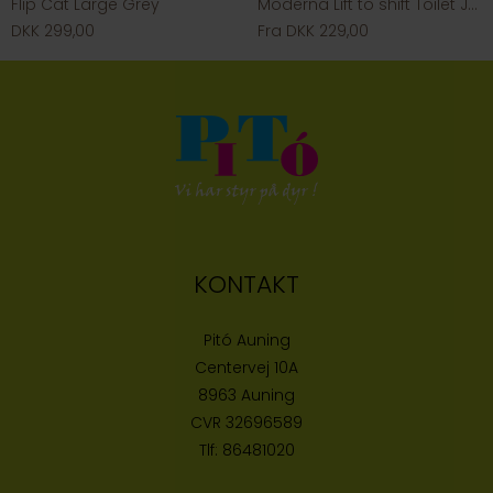
Flip Cat Large Grey
Moderna Lift to shift Toilet Jumbo, Grå
DKK 299,00
Fra DKK 229,00
KONTAKT
Pitó Auning
Centervej 10A
8963 Auning
CVR
32696589
Tlf:
86481020