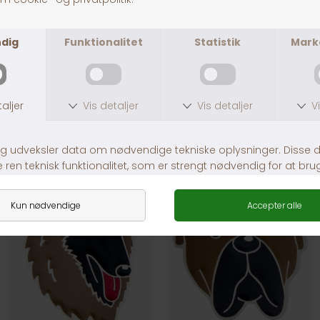
Fragt fra 39,-
1-3 dages levering
Andre købte også