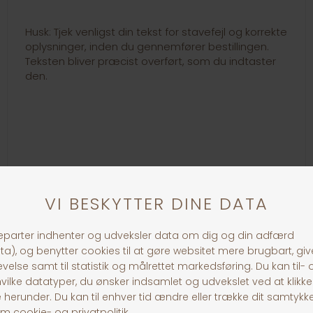
Husk: Tjek venligst din tekst for stavefejl og korrekte
oplysninger, inden du gennemfører bestillingen.
Teksten bliver præcist overført, som du indtaster
den.
Link til loven om hundetegn:
https://www.retsinformation.dk/eli/lta/1969/496
30 dages returret