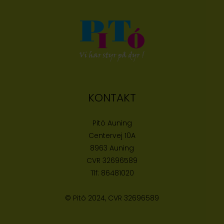
KONTAKT
Pitó Auning
Centervej 10A
8963 Auning
CVR
32696589
Tlf:
86481020
© Pitó 2024, CVR
32696589