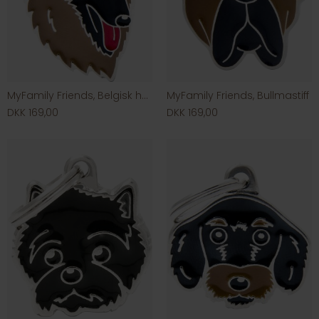
MyFamily Friends, Belgisk hyrdehund
MyFamily Friends, Bullmastiff
DKK 169,00
DKK 169,00