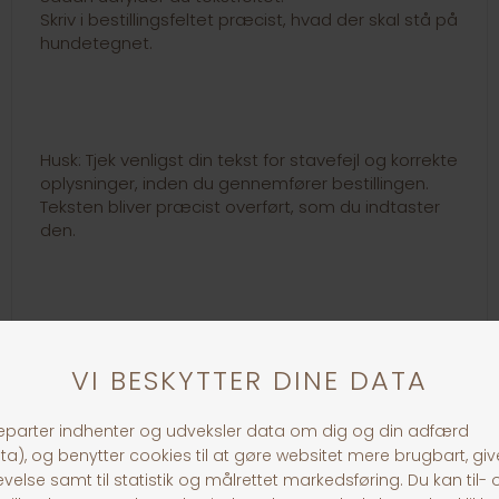
Skriv i bestillingsfeltet præcist, hvad der skal stå på
hundetegnet.
Husk: Tjek venligst din tekst for stavefejl og korrekte
oplysninger, inden du gennemfører bestillingen.
Teksten bliver præcist overført, som du indtaster
den.
Link til loven om hundetegn:
https://www.retsinformation.dk/eli/lta/1969/496