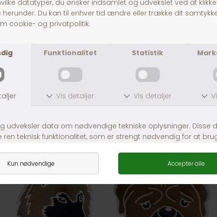
30 dages returret
Fragt fra 39,-
1-3 dages levering
Andre købte også