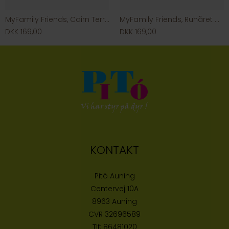
MyFamily Friends, Cairn Terrier
MyFamily Friends, Ruhåret Gravhund
DKK 169,00
DKK 169,00
KONTAKT
Pitó Auning
Centervej 10A
8963 Auning
CVR
32696589
Tlf:
86481020