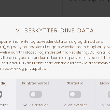
Husk: Tjek venligst din 
gennemfører bestilling
den.
Link til loven om hunde
https://www.retsinform
30 dages returret