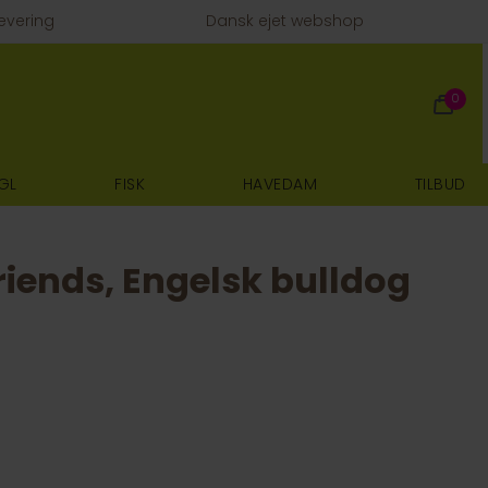
evering
Dansk ejet webshop
0
GL
FISK
HAVEDAM
TILBUD
iends, Engelsk bulldog