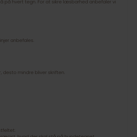
å på hvert tegn. For at sikre læsbarhed anbefaler vi
linjer anbefales.
r, desto mindre bliver skriften.
feltet:
et præcist, hvad der skal stå på hundetegnet.