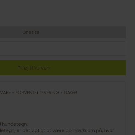
Onesize
GSVARE - FORVENTET LEVERING 7 DAGE!
il hundetegn:
ndetegn, er det vigtigt at være opmærksom på, hvor