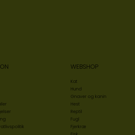
ION
WEBSHOP
Kat
Hund
Gnaver og kanin
iler
Hest
elser
Reptil
ing
Fugl
tlivspolitik
Fjerkræ
Fisk