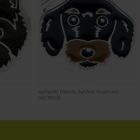
MyFamily Friends, Ruhåret Gravhund
DKK 169,00