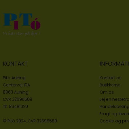
KONTAKT
INFORMAT
Pitó Auning
Kontakt os
Centervej 10A
Butikke
rne
8963 Auning
Om os
CVR
32696589
Lej en hestetra
Tlf:
86481020
Handelsbeting
Fragt og lever
© Pitó 2024, CVR
32696589
Cookie og priva