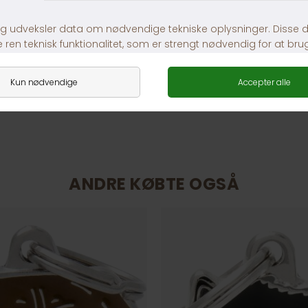
Fragt fra 39,-
1-3 dages levering
ANDRE KØBTE OGSÅ