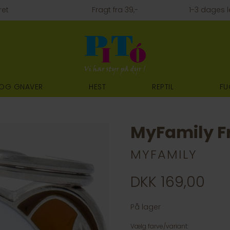
ret
Fragt fra 39,-
1-3 dages l
 OG GNAVER
HEST
REPTIL
FU
MyFamily Fr
MYFAMILY
DKK 169,00
På lager
Vælg farve/variant: