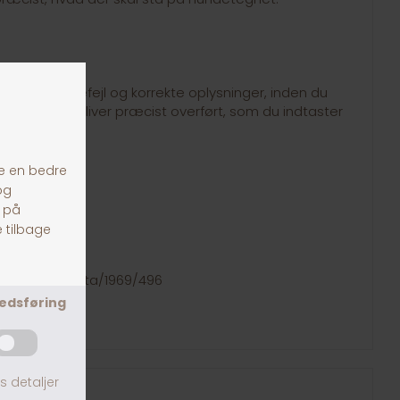
tekst for stavefejl og korrekte oplysninger, inden du
en. Teksten bliver præcist overført, som du indtaster
tegn:
ation.dk/eli/lta/1969/496