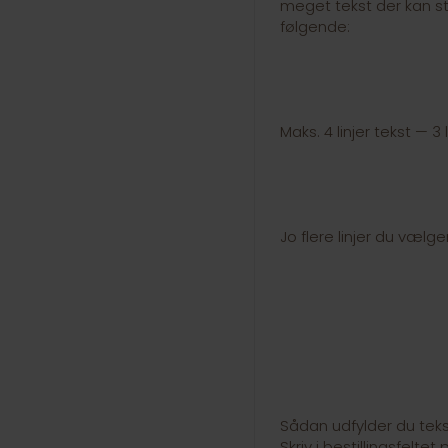
meget tekst der kan st
følgende:
Maks. 4 linjer tekst — 3 
Jo flere linjer du vælge
Sådan udfylder du tekst
Skriv i bestillingsfelt