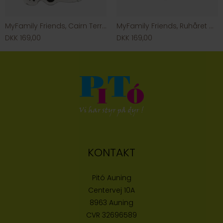
MyFamily Friends, Cairn Terrier
MyFamily Friends, Ruhåret Gravhund
DKK 169,00
DKK 169,00
KONTAKT
Pitó Auning
Centervej 10A
8963 Auning
CVR
32696589