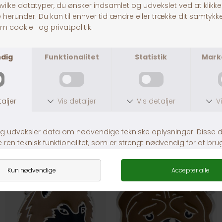
30 dages returret
Fragt fra 39,-
1-3 dages levering
Andre købte også