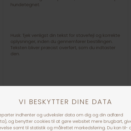
hundetegnet.
Husk: Tjek venligst din tekst for stavefejl og korrekte
oplysninger, inden du gennemfører bestillingen.
Teksten bliver præcist overført, som du indtaster
den.
Link til loven om hundetegn:
https://www.retsinformation.dk/eli/lta/1969/496