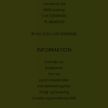
Centervej 10A
8963 Auning
CVR
32696589
Tlf:
86481020
© Pitó 2024, CVR
32696589
INFORMATION
Kontakt os
Butikke
rne
Om os
Lej en hestetrailer
Handelsbetingelser
Fragt og levering
Cookie og privatlivspolitik