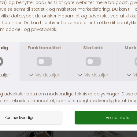
Link til loven om hundetegn:
https://www.retsinformation.dk/eli/lta/1969/496
30 dages returret
Fragt fra 39,-
1-3 dages levering
Andre købte også