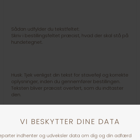
Sådan udfylder du tekstfeltet:
Skriv i bestillingsfeltet præcist, hvad der skal stå på
hundetegnet.
Husk: Tjek venligst din tekst for stavefejl og korrekte
oplysninger, inden du gennemfører bestillingen.
Teksten bliver præcist overført, som du indtaster
den.