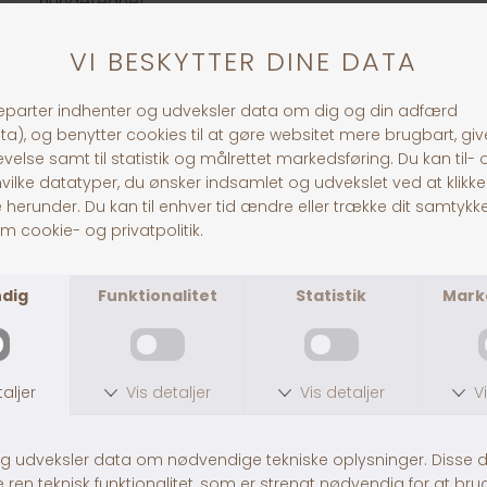
hundetegnet.
Husk: Tjek venligst din tekst for stavefejl og korrekte
oplysninger, inden du gennemfører bestillingen.
Teksten bliver præcist overført, som du indtaster
den.
Link til loven om hundetegn:
https://www.retsinformation.dk/eli/lta/1969/496
30 dages returret
Fragt fra 39,-