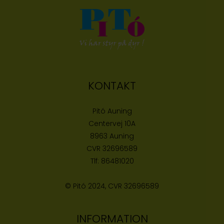
KONTAKT
Pitó Auning
Centervej 10A
8963 Auning
CVR
32696589
Tlf:
86481020
© Pitó 2024, CVR
32696589
INFORMATION