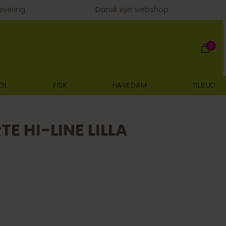
evering
Dansk ejet webshop
0
GL
FISK
HAVEDAM
TILBUD
E HI-LINE LILLA