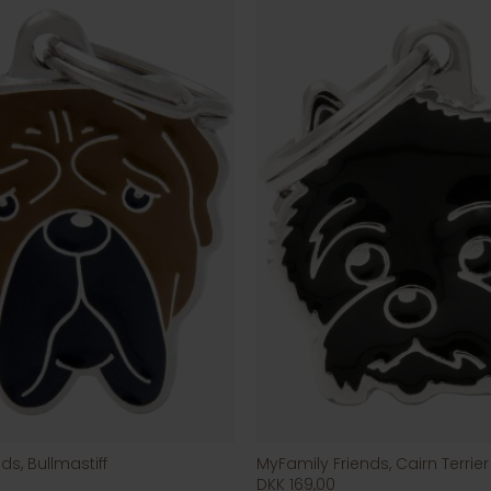
ds, Bullmastiff
MyFamily Friends, Cairn Terrier
DKK 169,00