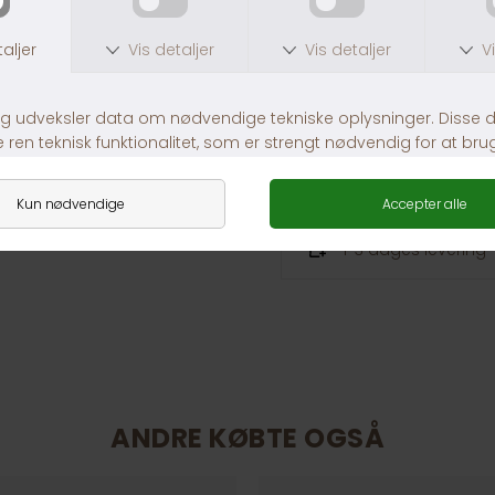
Link til loven om hunde
https://www.retsinform
30 dages returret
Fragt fra 39,-
1-3 dages levering
ANDRE KØBTE OGSÅ