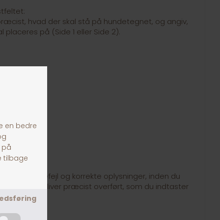
feltet:
et præcist, hvad der skal stå på hundetegnet, og angiv,
l placeres på (Side 1 eller Side 2).
3
tekst for stavefejl og korrekte oplysninger, inden du
en. Teksten bliver præcist overført, som du indtaster