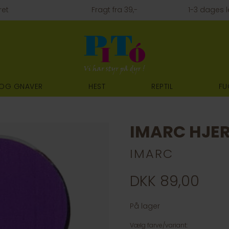
ret
Fragt fra 39,-
1-3 dages l
 OG GNAVER
HEST
REPTIL
FU
IMARC HJERT
IMARC
DKK 89,00
På lager
Vælg farve/variant: