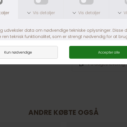
Link til loven om hunde
https://www.retsinform
30 dages returret
Fragt fra 39,-
1-3 dages levering
ANDRE KØBTE OGSÅ