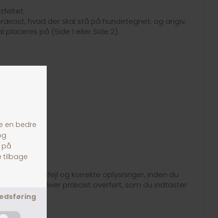
feltet:
et præcist, hvad der skal stå på hundetegnet, og angiv,
l placeres på (Side 1 eller Side 2).
3
tekst for stavefejl og korrekte oplysninger, inden du
en. Teksten bliver præcist overført, som du indtaster