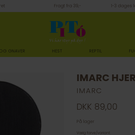
ret
Fragt fra 39,-
1-3 dages l
 OG GNAVER
HEST
REPTIL
FU
IMARC HJER
IMARC
DKK 89,00
På lager
Vælg farve/variant: