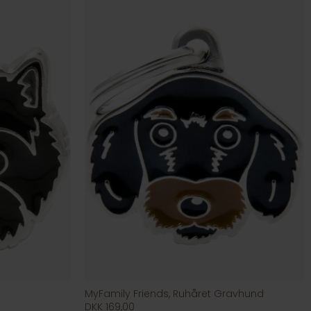
MyFamily Friends, Ruhåret Gravhund
DKK 169,00