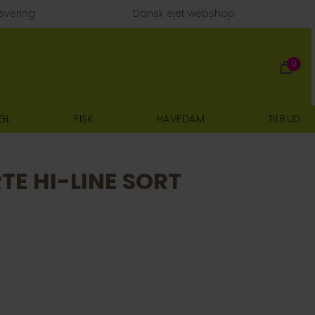
evering
Dansk ejet webshop
0
GL
FISK
HAVEDAM
TILBUD
TE HI-LINE SORT