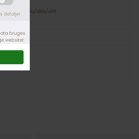
tegn:
ation.dk/eli/lta/1969/496