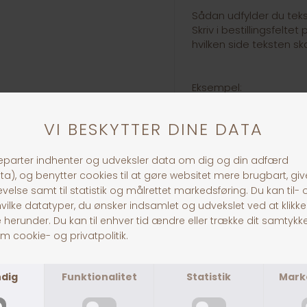
Sådan udfylder du tekst
Skriv i bestillingsfelt
hvilken side teksten ska
Eksempel:
Side 1: Bella
Tlf. 12 34 56 78
Side 2: Hovedgaden 12
1234 Byen
Husk: Tjek venligst din 
gennemfører bestilling
den.