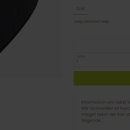
Sort
Vælg størrelse/vægt:
Antal
Information om tekst t
Når du bestiller et hu
meget tekst der kan st
følgende: