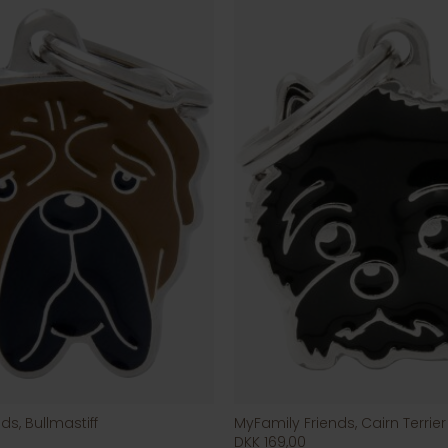
ds, Bullmastiff
MyFamily Friends, Cairn Terrier
DKK 169,00