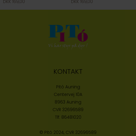
DKK 169,00
DKK 169,00
KONTAKT
Pitó Auning
Centervej 10A
8963 Auning
CVR
32696589
Tlf:
86481020
© Pitó 2024, CVR
32696589