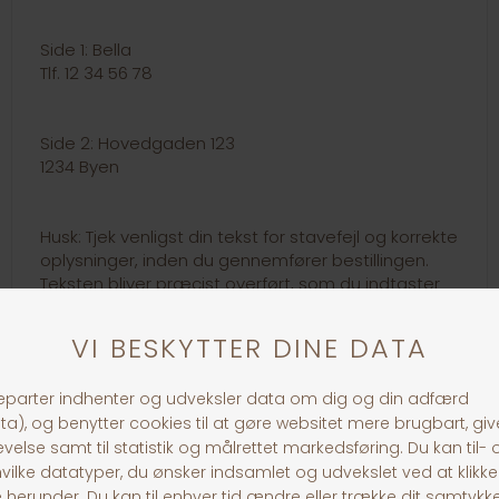
Side 1: Bella
Tlf. 12 34 56 78
Side 2: Hovedgaden 123
1234 Byen
Husk: Tjek venligst din tekst for stavefejl og korrekte
oplysninger, inden du gennemfører bestillingen.
Teksten bliver præcist overført, som du indtaster
den.
Link til loven om hundetegn:
https://www.retsinformation.dk/eli/lta/1969/496
30 dages returret