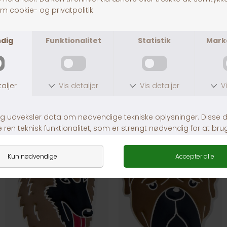
Fragt fra 39,-
1-3 dages levering
Andre købte også