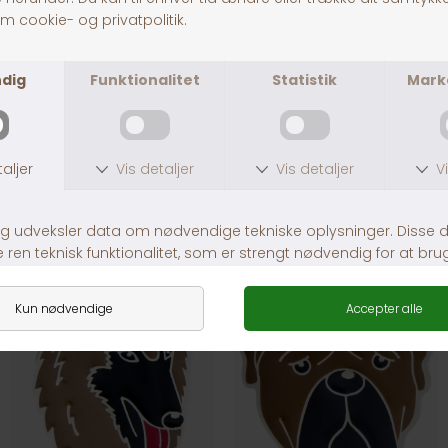
Fragt fra 39,-
1-3 dages levering
Andre købte også