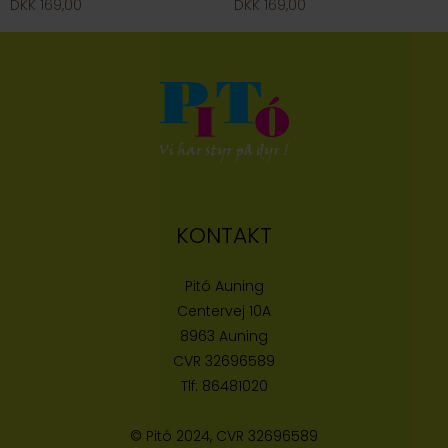
DKK 169,00
DKK 169,00
KONTAKT
Pitó Auning
Centervej 10A
8963 Auning
CVR
32696589
Tlf:
86481020
© Pitó 2024, CVR
32696589