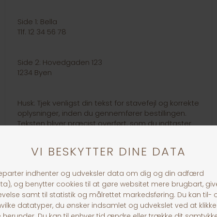
Side 1: Bella
Tlf. 12 34 56 78
Side 2: Hovedgaden 123
1234 Byen
Husk: Tjek venligst din tekst for stavefejl og korrekte
oplysninger, inden du gennemfører bestillingen.
Teksten bliver præcist overført, som du indtaster
den.
Link til loven om hundetegn:
https://www.retsinformation.dk/eli/lta/1969/496
30 dages returret