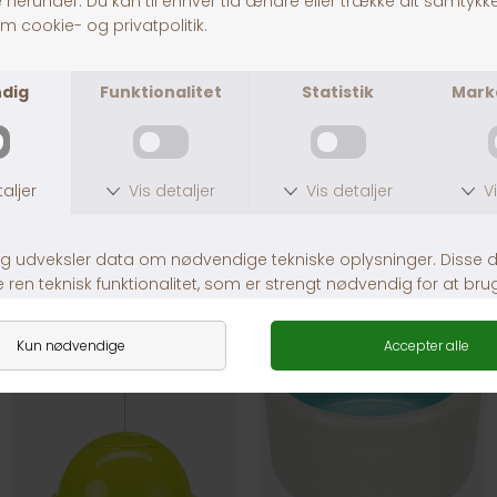
30 dages returret
Fragt fra 39,-
1-3 dages levering
Andre købte også