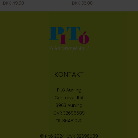
DKK 49,00
DKK 35,00
KONTAKT
Pitó Auning
Centervej 10A
8963 Auning
CVR
32696589
Tlf:
86481020
© Pitó 2024, CVR
32696589