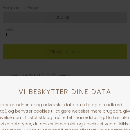
Vælg størrelse/vægt:
250 Ml
Antal
med rustfrit stål låg/sugerør
bidesikker
flyder tillader nem kontrol af vandstand
sikker fastgørelse vha. trækfjeder/rille og tråd-
holder
med kugleventil