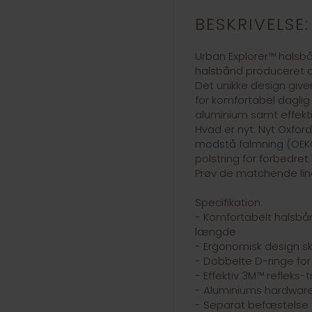
BESKRIVELSE:
Urban Explorer™ halsb
halsbånd produceret a
Det unikke design give
for komfortabel daglig
aluminium samt effekti
Hvad er nyt: Nyt Oxfor
modstå falmning (OEKO
polstring for forbedret
Prøv de matchende line
Specifikation:
- Komfortabelt halsbå
længde
- Ergonomisk design s
- Dobbelte D-ringe for 
- Effektiv 3M™ refleks-
- Aluminiums hardware
- Separat befæstelse 