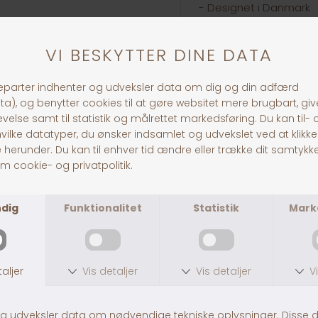
- Designet i Danmark
Materialer:
- Oxford Polyester 500D
(OEKO-TEX® - --STANDA
- EVA foam padding
- Polyester air-mesh l
- Polyester webbing (
- Duraflex™ plastic ha
- Aluminium hardware
- Original 3M™ reflectiv
- PFC free
- Made in China
30 dages returret
Fragt fra 39,-