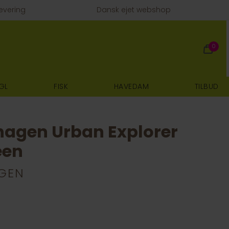
evering
Dansk ejet webshop
0
GL
FISK
HAVEDAM
TILBUD
agen Urban Explorer
een
GEN