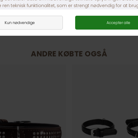
1-3 dages levering
ANDRE KØBTE OGSÅ