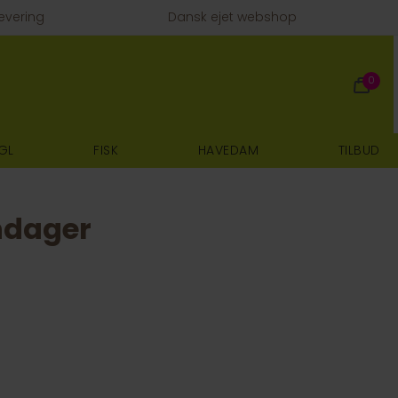
evering
Dansk ejet webshop
0
GL
FISK
HAVEDAM
TILBUD
ndager