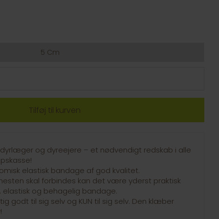
5 Cm
e dyrlæger og dyreejere – et nødvendigt redskab i alle
lpskasse!
misk elastisk bandage af god kvalitet.
hesten skal forbindes kan det være yderst praktisk
elastisk og behagelig bandage.
g godt til sig selv og KUN til sig selv. Den klæber
!