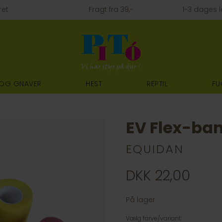
ret
Fragt fra 39,-
1-3 dages l
 OG GNAVER
HEST
REPTIL
FU
EV Flex-ba
EQUIDAN
DKK 22,00
På lager
Vælg farve/variant: