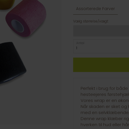
Assorterede Farver
Vælg størrelse/vægt:
Antal
Perfekt i brug for båd
hesteejeres førstehjæ
Vores wrap er en økono
Når skaden er sket og 
med en selvklæbende, 
Denne wrap klæber rigti
hverken til hud eller hår