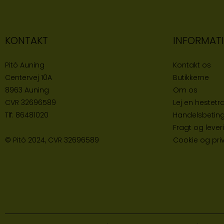
KONTAKT
INFORMAT
Pitó Auning
Kontakt os
Centervej 10A
Butikke
rne
8963 Auning
Om os
CVR
32696589
Lej en hestetra
Tlf:
86481020
Handelsbeting
Fragt og lever
© Pitó 2024, CVR
32696589
Cookie og priva