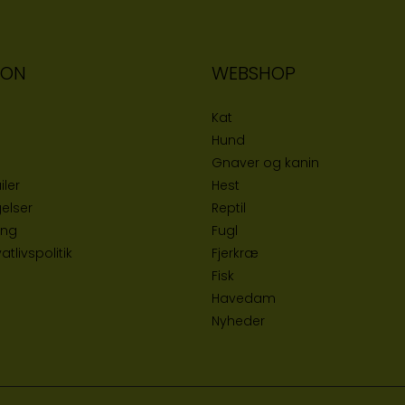
ION
WEBSHOP
Kat
Hund
Gnaver og kanin
iler
Hest
elser
Reptil
ing
Fugl
tlivspolitik
Fjerkræ
Fisk
Havedam
Nyheder