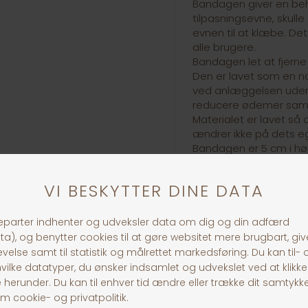
Bandagen giver en beh
tilpasningsevne, skull
evnen til at klæbe. De
alle brugere.
Bandagen let at fjerne 
Den er lavet som en n
ved anlæggelsen uden 
reducere ødemer samti
Materialet er lavet s
ændrer ikke på dets e
Bandagen er 5 cm i hø
30 dages returret
Fragt fra 39,-
1-3 dages levering