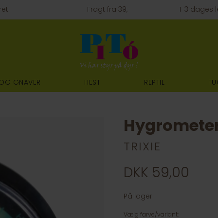
ret
Fragt fra 39,-
1-3 dages l
 OG GNAVER
HEST
REPTIL
FU
Hygrometer
TRIXIE
DKK 59,00
På lager
Vælg farve/variant: