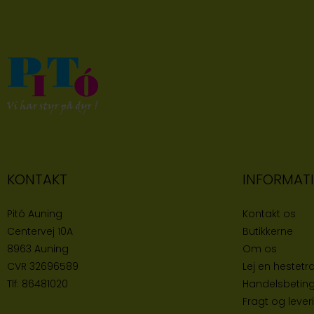
KONTAKT
INFORMAT
Pitó Auning
Kontakt os
Centervej 10A
Butikke
rne
8963 Auning
Om os
CVR
32696589
Lej en hestetra
Tlf:
86481020
Handelsbeting
Fragt og lever