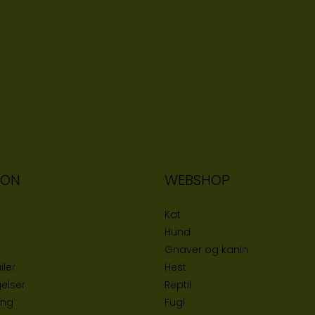
ION
WEBSHOP
Kat
Hund
Gnaver og kanin
iler
Hest
elser
Reptil
ing
Fugl