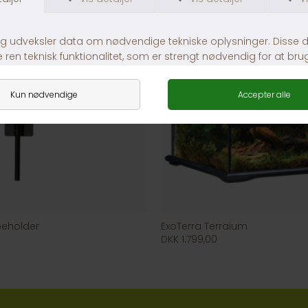
peholder
ExoTerra Terraium
DKK 1.799,00