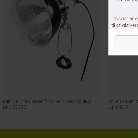
Lampe med skærm og keramiskfatning
ExoTerra Lam
DKK 399,00
DKK 179,00