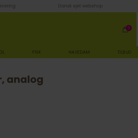
evering
Dansk ejet webshop
0
GL
FISK
HAVEDAM
TILBUD
, analog