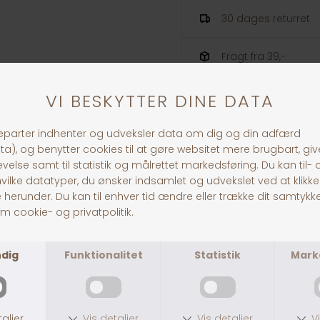
30 dages returret
Fragt fra 39,-
1-3 dages levering
ANDRE KØBTE OGSÅ