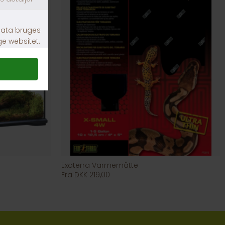
Exoterra Varmemåtte
Fra DKK 219,00