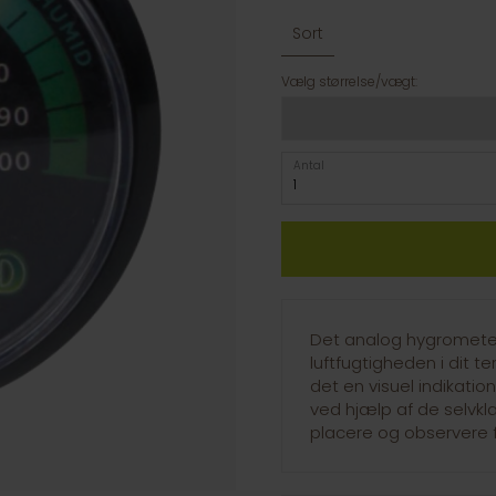
Sort
Vælg størrelse/vægt:
Antal
Det analog hygrometer
luftfugtigheden i dit te
det en visuel indikatio
ved hjælp af de selvkl
placere og observere fo