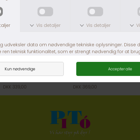
EquiHoof Health
Salvana Senior Hestevitamin og mineral
DKK 339,00
DKK 369,00