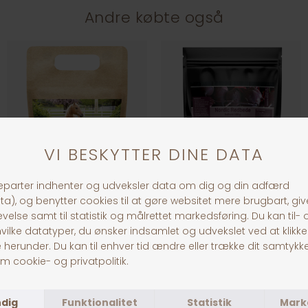
Andre købte også
Nordic DHA Algae Oil
Nordic Rødbede
DKK 499,00
DKK 59,00