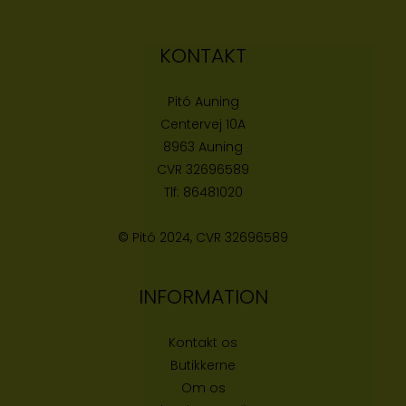
KONTAKT
Pitó Auning
Centervej 10A
8963 Auning
CVR
32696589
Tlf:
86481020
© Pitó 2024, CVR
32696589
INFORMATION
Kontakt os
Butikke
rne
Om os