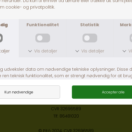
DKK 30,00
KONTAKT
Pitó Auning
Centervej 10A
8963 Auning
CVR
32696589
Tlf:
86481020
© Pitó 2024, CVR
32696589