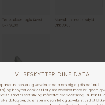
Tørret okseknogle Savet
Mavreben med Kødfyld
DKK 30,00
DKK 30,00
Akudim Marvven m/fyld