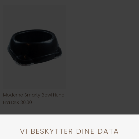
Moderna Smarty Bowl Hund
Fra DKK 30,00
Andre købte også