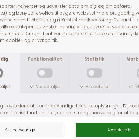
Hundeis Lollipop Refill
Whesco Lammehorn
DKK 35,00
DKK 45,00