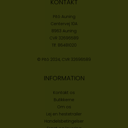
KONTAKT
Pitó Auning
Centervej 10A
8963 Auning
CVR
32696589
Tlf:
86481020
© Pitó 2024, CVR
32696589
INFORMATION
Kontakt os
Butikke
rne
Om os
Lej en hestetrailer
Handelsbetingelser