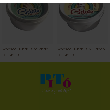
Whesco Hunde Is m. Ananas & Gulerod
Whesco Hunde Is M. Banan & Vanilje
DKK 42,00
DKK 42,00