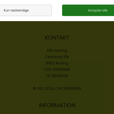
KONTAKT
Pitó Auning
Centervej 10A
8963 Auning
CVR
32696589
Tlf:
86481020
© Pitó 2024, CVR
32696589
INFORMATION