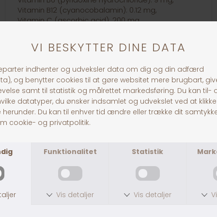
Vitamin B12 (cyanocobalamin): 0.12 mg,
Vitamin C (ascorbic acid): 200 mg,
Pantothenic acid (vit. B5): 57 mg,
Biotin (vit. H): 0.4 mg,
Folic acid (vit. B-9): 10 mg,
Inositol: 300 mg,
E5 Manganese (manganese(II)oxide/-sulphate):
35 mg,
E4 Copper (Copper (II) sulfate / - Chelate): 10 mg,
E6 Zinc (Zinc Sulfate / Chelate): 150 mg,
3b8.10 Selenium (organic form CNCM 1-3060): 0.2
mg
Protein/Energy ratio: 23.16%
Energy: 4145 Kcal/kg / 17.35 Mj/kg