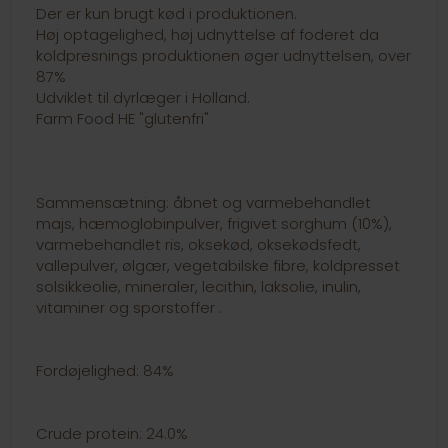
Der er kun brugt kød i produktionen.
Høj optagelighed, høj udnyttelse af foderet da
koldpresnings produktionen øger udnyttelsen, over
87%
Udviklet til dyrlæger i Holland.
Farm Food HE "glutenfri"
Sammensætning: åbnet og varmebehandlet
majs, hæmoglobinpulver, frigivet sorghum (10%),
varmebehandlet ris, oksekød, oksekødsfedt,
vallepulver, ølgær, vegetabilske fibre, koldpresset
solsikkeolie, mineraler, lecithin, laksolie, inulin,
vitaminer og sporstoffer .
Fordøjelighed: 84%
Crude protein: 24.0%