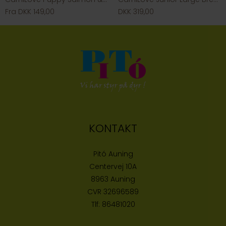
Fra DKK 149,00
DKK 319,00
KONTAKT
Pitó Auning
Centervej 10A
8963 Auning
CVR
32696589
Tlf:
86481020