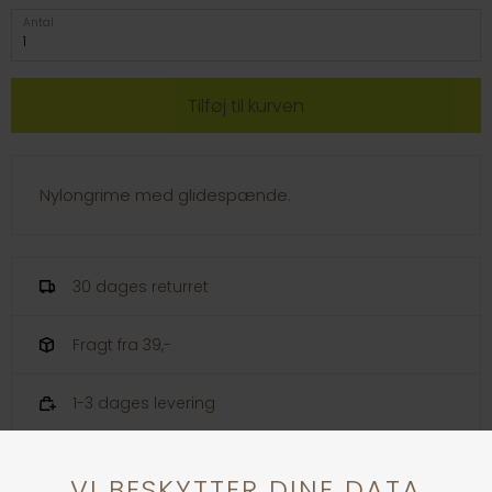
Antal
Nylongrime med glidespænde.
30 dages returret
Fragt fra 39,-
1-3 dages levering