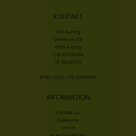
KONTAKT
Pitó Auning
Centervej 10A
8963 Auning
CVR
32696589
Tlf:
86481020
© Pitó 2024, CVR
32696589
INFORMATION
Kontakt os
Butikke
rne
Om os
Lej en hestetrailer