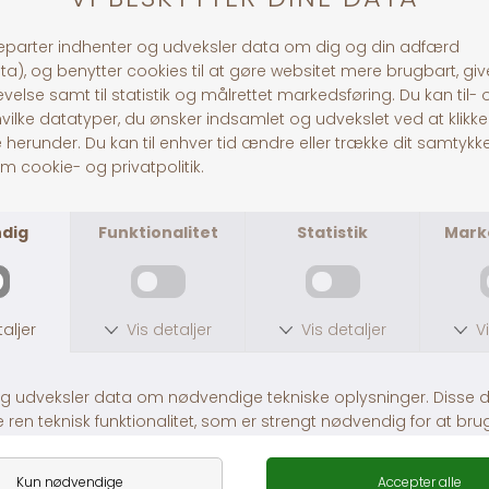
Andre købte også
HG Nylon Grime
HG Rio Grime
DKK 45,00
Fra DKK 69,00