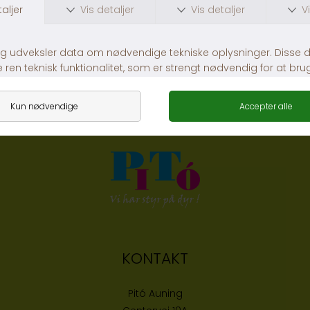
Lambold med piv
Dogman And Med Piv
DKK 59,00
DKK 59,00
KONTAKT
Pitó Auning