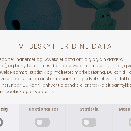
Jolly Paw Snackbold
Dogman Plys Kanin 18 cm, Blå
DKK 49,00
DKK 59,00