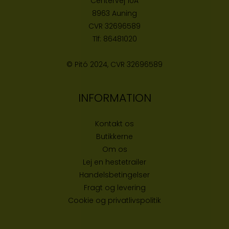
Centervej 10A
8963 Auning
CVR
32696589
Tlf:
86481020
© Pitó 2024, CVR
32696589
INFORMATION
Kontakt os
Butikke
rne
Om os
Lej en hestetrailer
Handelsbetingelser
Fragt og levering
Cookie og privatlivspolitik