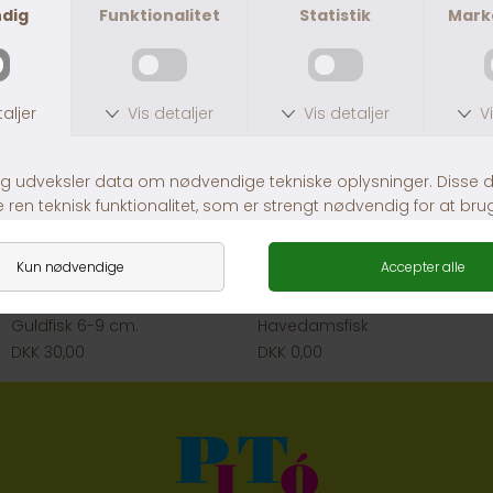
Guldfisk 6-9 cm.
Havedamsfisk
DKK 30,00
DKK 0,00