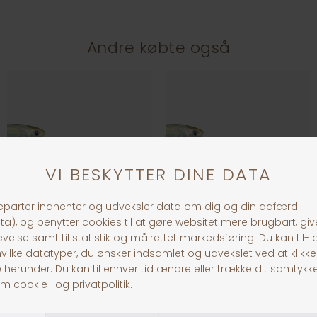
Andre købte også
Blåemde 7-10 cm.
Græskarpe 8-11 cm.
DKK 40,00
Fra DKK 40,00