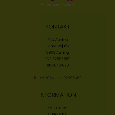
KONTAKT
Pitó Auning
Centervej 10A
8963 Auning
CVR
32696589
Tlf:
86481020
© Pitó 2024, CVR
32696589
INFORMATION
Kontakt os
Butikke
rne