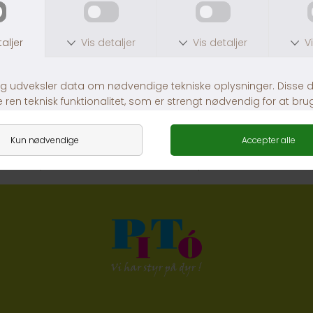
Fuglesand
Transport taske til fugl i nylon.
DKK 45,00
DKK 179,00