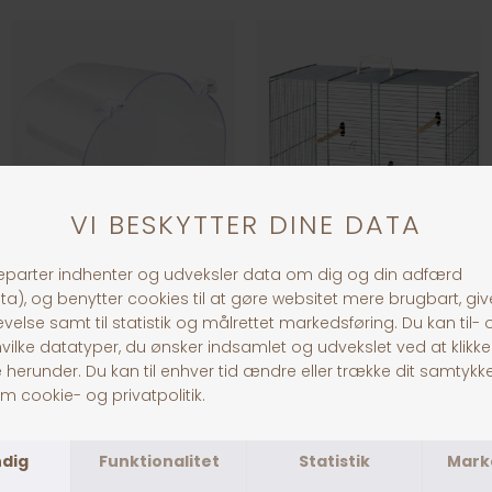
Fuglebad Halvrundt
Primo 40 Fuglebur
DKK 49,00
DKK 599,00