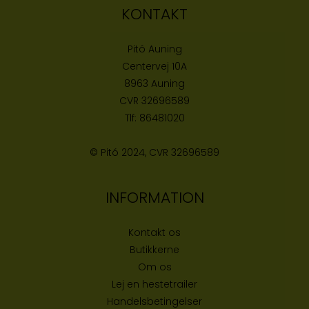
KONTAKT
Pitó Auning
Centervej 10A
8963 Auning
CVR
32696589
Tlf:
86481020
© Pitó 2024, CVR
32696589
INFORMATION
Kontakt os
Butikke
rne
Om os
Lej en hestetrailer
Handelsbetingelser