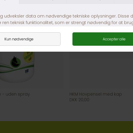
 - uden spray
HKM Hovpensel med kap
DKK 20,00