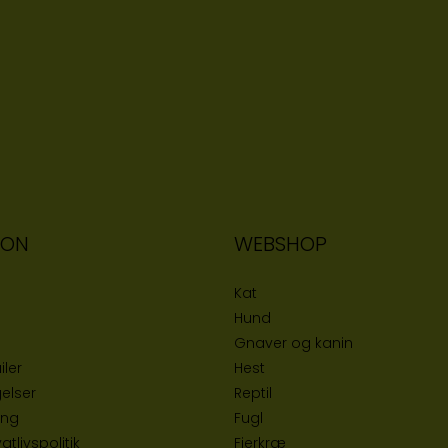
ION
WEBSHOP
Kat
Hund
Gnaver og kanin
iler
Hest
elser
Reptil
ing
Fugl
tlivspolitik
Fjerkræ