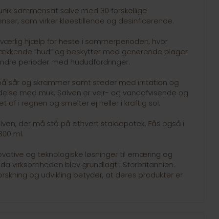
 unik sammensat salve med 30 forskellige
nser, som virker kløestillende og desinficerende.
ærlig hjælp for heste i sommerperioden, hvor
dækkende ”hud” og beskytter mod generende plager
andre perioder med hududfordringer.
å sår og skrammer samt steder med irritation og
bindelse med muk. Salven er vejr- og vandafvisende og
et af i regnen og smelter ej heller i kraftig sol.
alven, der må stå på ethvert staldapotek. Fås også i
00 ml.
ovative og teknologiske løsninger til ernæring og
, da virksomheden blev grundlagt i Storbritannien.
skning og udvikling betyder, at deres produkter er