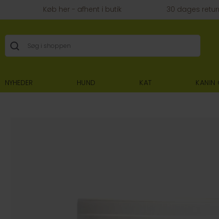
Køb her - afhent i butik
30 dages retur
NYHEDER
HUND
KAT
KANIN