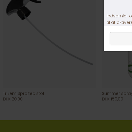
Trikem Sprøjtepistol
Summer spray
DKK 20,00
DKK 159,00