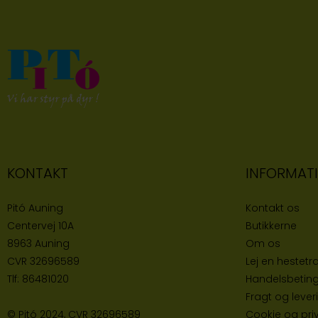
KONTAKT
INFORMAT
Pitó Auning
Kontakt os
Centervej 10A
Butikke
rne
8963 Auning
Om os
CVR
32696589
Lej en hestetra
Tlf:
86481020
Handelsbeting
Fragt og lever
© Pitó 2024, CVR
32696589
Cookie og priva