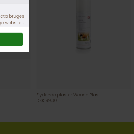
Flydende plaster Wound Plast
DKK 99,00