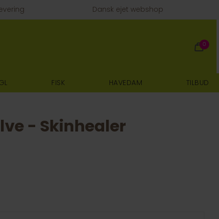
evering
Dansk ejet webshop
0
GL
FISK
HAVEDAM
TILBUD
lve - Skinhealer