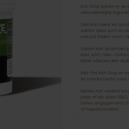
Itch Stop salven er en
velundersøgte ingredie
Den kan være en uundv
salven virker som en 
ude på folden samt i 
Salven kan anvendes p
kløe, som f.eks. i for
bliver således ikke skyll
Net-Tex Itch Stop er s
en mindre bøtte med 3
Nettex har udviklet inn
pleje af dyr siden 1983
Deres engagement i for
af højeste kvalitet.