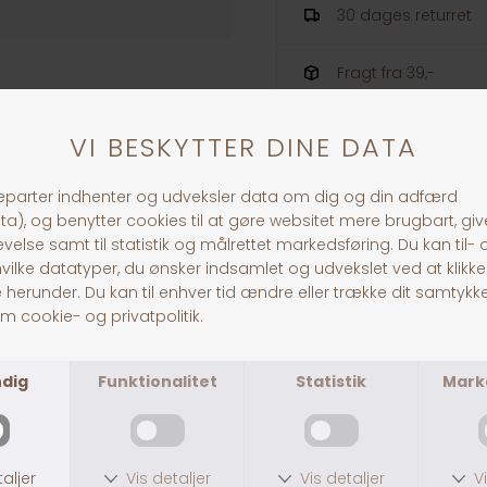
30 dages returret
Fragt fra 39,-
1-3 dages levering
ANDRE KØBTE OGSÅ