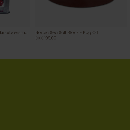
Happy Snacks Mini Trainies m kirsebærsmag 1kg
Nordic Sea Salt Block - Bug Off
DKK 199,00