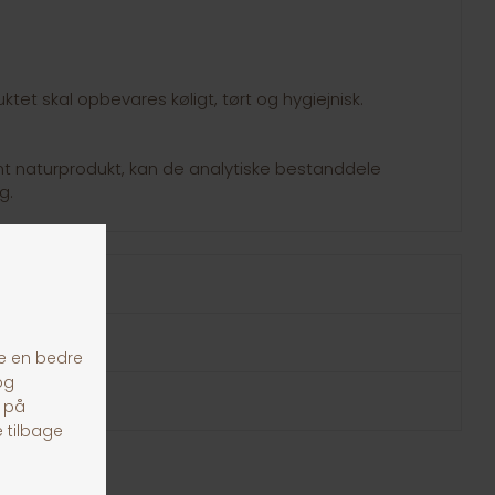
tet skal opbevares køligt, tørt og hygiejnisk.
nt naturprodukt, kan de analytiske bestanddele
g.