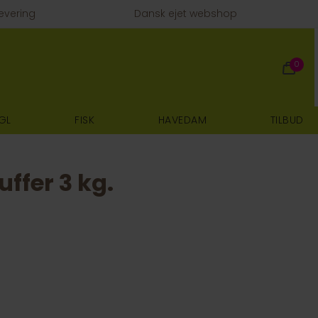
evering
Dansk ejet webshop
0
GL
FISK
HAVEDAM
TILBUD
ffer 3 kg.
E