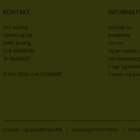
KONTAKT
INFORMAT
Pitó Auning
Kontakt os
Centervej 10A
Butikke
rne
8963 Auning
Om os
CVR
32696589
Lej en hestetra
Tlf:
86481020
Handelsbeting
Fragt og lever
© Pitó 2024, CVR
32696589
Cookie og priva
Cookie- og privatlivspolitik
Leveringsinformation
Hand