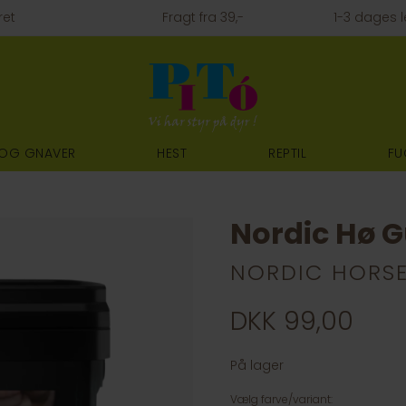
ret
Fragt fra 39,-
1-3 dages l
 OG GNAVER
HEST
REPTIL
FU
Nordic Hø Gu
NORDIC HORS
DKK 99,00
På lager
Vælg farve/variant: