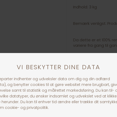
Indhold: 3 kg
Bemærk venligst: Produk
Da dette er et 100% re
variere fra gang til gan
30 dages returret
Fragt fra 39,-
1-3 dages levering