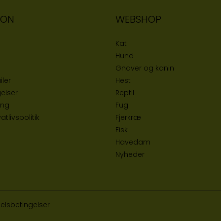
ION
WEBSHOP
Kat
Hund
Gnaver og kanin
iler
Hest
elser
Reptil
ing
Fugl
tlivspolitik
Fjerkræ
Fisk
Havedam
Nyheder
elsbetingelser