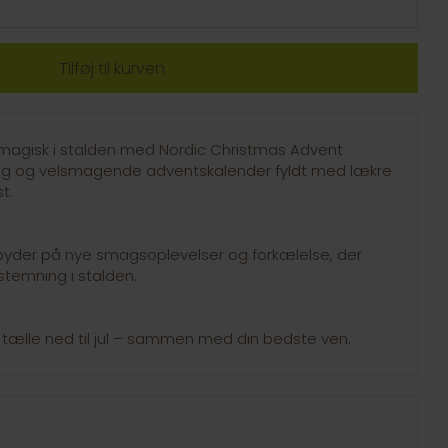
agisk i stalden med Nordic Christmas Advent
lig og velsmagende adventskalender fyldt med lækre
t.
byder på nye smagsoplevelser og forkælelse, der
temning i stalden.
tælle ned til jul – sammen med din bedste ven.