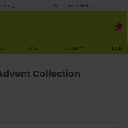
evering
Dansk ejet webshop
0
GL
FISK
HAVEDAM
TILBUD
dvent Collection
E