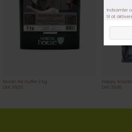
Nordic Hø Guffer 3 kg.
Happy Snacks L
DKK 99,00
DKK 39,95