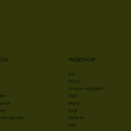
ION
WEBSHOP
Kat
Hund
Gnaver og kanin
iler
Hest
elser
Reptil
ing
Fugl
tlivspolitik
Fjerkræ
Fisk