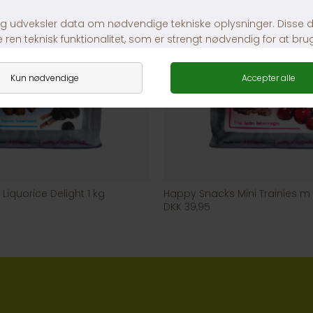
iquorice Delight 1 kg
DKK 39,95