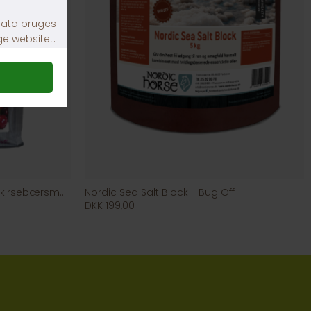
Happy Snacks Mini Trainies m kirsebærsmag 1kg
Nordic Sea Salt Block - Bug Off
DKK 199,00