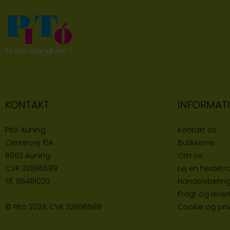
KONTAKT
INFORMAT
Pitó Auning
Kontakt os
Centervej 10A
Butikke
rne
8963 Auning
Om os
CVR
32696589
Lej en hestetra
Tlf:
86481020
Handelsbeting
Fragt og lever
© Pitó 2024, CVR
32696589
Cookie og priva