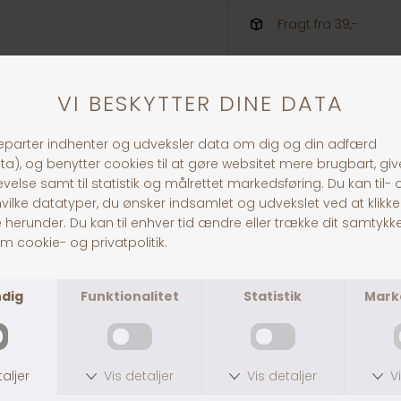
Fragt fra 39,-
1-3 dages levering
ANDRE KØBTE OGSÅ