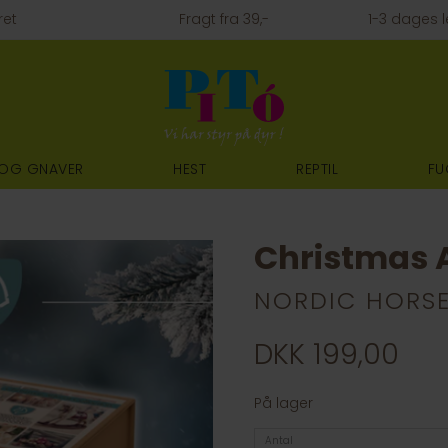
ret
Fragt fra 39,-
1-3 dages l
 OG GNAVER
HEST
REPTIL
FU
Christmas A
NORDIC HORS
DKK 199,00
På lager
Antal