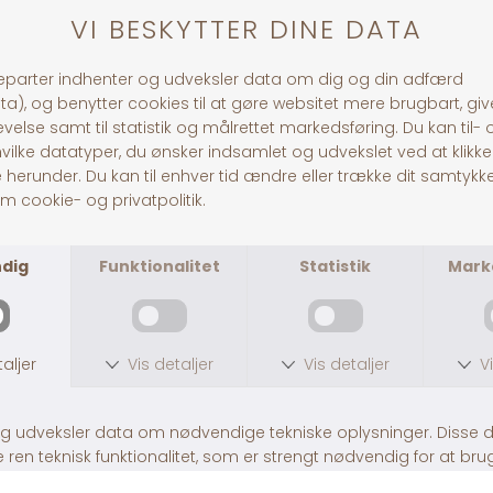
Andre købte også
Jolly Paw Snackbold
Dogman Plys Kanin 18 cm, Blå
DKK 49,00
DKK 59,00