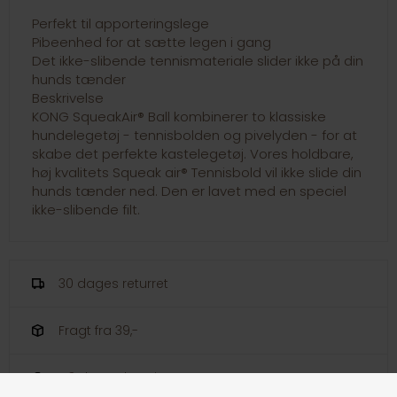
Perfekt til apporteringslege
Pibeenhed for at sætte legen i gang
Det ikke-slibende tennismateriale slider ikke på din
hunds tænder
Beskrivelse
KONG SqueakAir® Ball kombinerer to klassiske
hundelegetøj - tennisbolden og pivelyden - for at
skabe det perfekte kastelegetøj. Vores holdbare,
høj kvalitets Squeak air® Tennisbold vil ikke slide din
hunds tænder ned. Den er lavet med en speciel
ikke-slibende filt.
30 dages returret
Fragt fra 39,-
1-3 dages levering