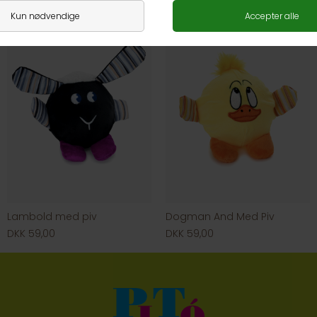
Lambold med piv
Dogman And Med Piv
DKK 59,00
DKK 59,00