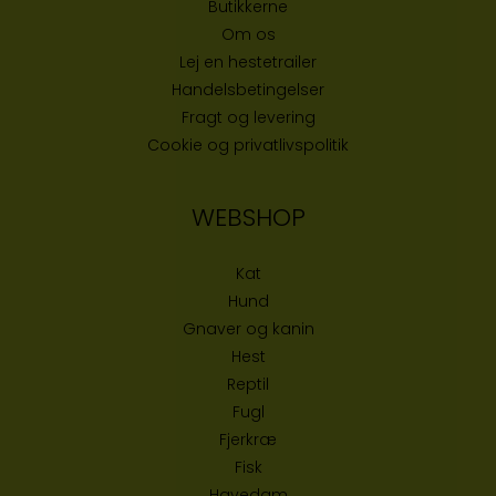
Butikke
rne
Om os
Lej en hestetrailer
Handelsbetingelser
Fragt og levering
Cookie og privatlivspolitik
WEBSHOP
Kat
Hund
Gnaver og kanin
Hest
Reptil
Fugl
Fjerkræ
Fisk
Havedam