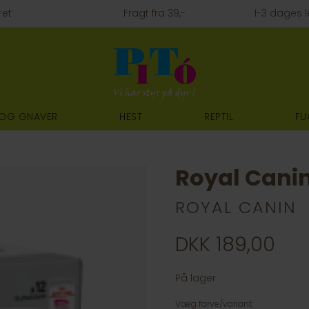
ret
Fragt fra 39,-
1-3 dages l
 OG GNAVER
HEST
REPTIL
FU
Royal Canin
ROYAL CANIN
DKK 189,00
På lager
Vælg farve/variant: