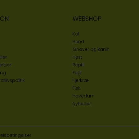
ION
WEBSHOP
Kat
Hund
Gnaver og kanin
iler
Hest
elser
Reptil
ing
Fugl
tlivspolitik
Fjerkræ
Fisk
Havedam
Nyheder
elsbetingelser