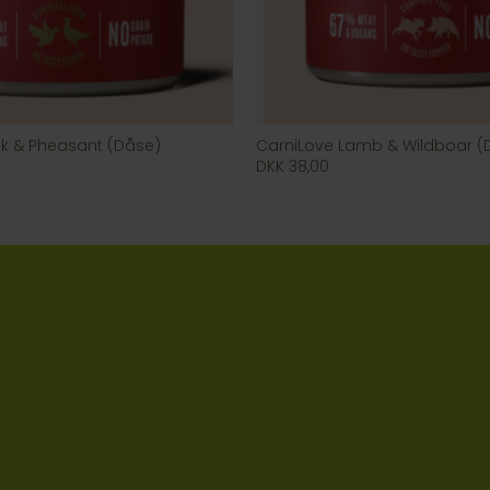
k & Pheasant (Dåse)
CarniLove Lamb & Wildboar (
DKK 38,00