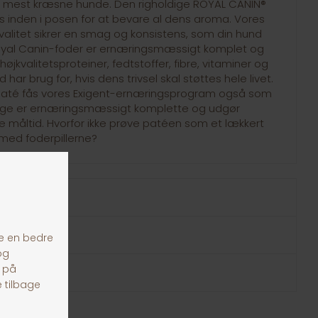
 de mest kræsne hunde. Den righoldige ROYAL CANIN®
s inden i posen for at bevare al dens aroma. Vores
kvalitet sikrer en smag og konsistens, som din hund
Royal Canin-foder er ernæringsmæssigt komplet og
øjkvalitetsproteiner, fedtstoffer, fibre, vitaminer og
har brug for, hvis dens trivsel skal støttes hele livet.
paté fås vores Exigent-ernæringsprogram også som
egge er ernæringsmæssigt komplette og udgør
 måltid. Hvorfor ikke prøve patéen som et lækkert
ed foderpillerne?