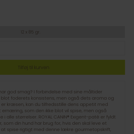
12 x 85 gr.
 har god smag? I forbindelse med sine måltider
e blot foderets konsistens, men også dets aroma og
d er kræsen, kan du tilfredsstille dens appetit med
ernæring, som den ikke blot vil spise, men også
e i alle størrelser. ROYAL CANIN® Exigent-paté er fyldt
 som din hund har brug for, hvis den skal leve et
til at spise rigtigt med denne lækre gourmetopskrift,