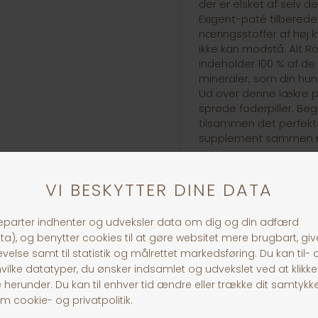
der er elsket af selv
Exigent-paté tilberede
næringsstoffer af høj 
ikke kan modstå. Alt 
indeholder 100 % af de h
mineraler, som din hund 
Ud over denne lækre 
sprøde foderpiller. B
tilsammen det perfekte
supplement sammen m
30 dages returret
Fragt fra 39,-
1-3 dages levering