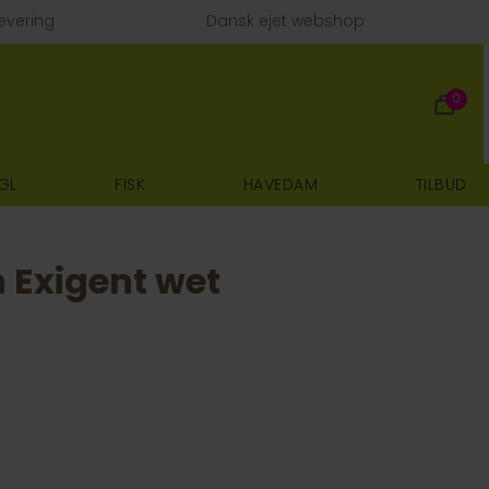
evering
Dansk ejet webshop
0
GL
FISK
HAVEDAM
TILBUD
 Exigent wet