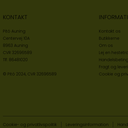
KONTAKT
INFORMAT
Pitó Auning
Kontakt os
Centervej 10A
Butikke
rne
8963 Auning
Om os
CVR
32696589
Lej en hestetra
Tlf:
86481020
Handelsbeting
Fragt og lever
© Pitó 2024, CVR
32696589
Cookie og priva
Cookie- og privatlivspolitik
Leveringsinformation
Hand