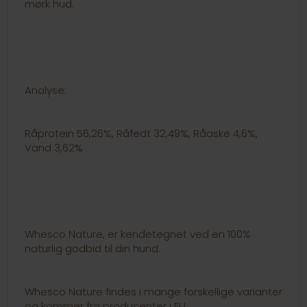
mørk hud.
Analyse:
Råprotein 56,26%, Råfedt 32,49%, Råaske 4,6%,
Vand 3,62%
Whesco Nature, er kendetegnet ved en 100%
naturlig godbid til din hund.
Whesco Nature findes i mange forskellige varianter
og kommer fra producenter i EU.