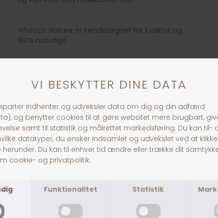
Whesco Nature er kendetegnet for kvalitet og
100% naturligt.
30 dages returret
Fragt fra 39,-
1-3 dages levering
Andre købte også