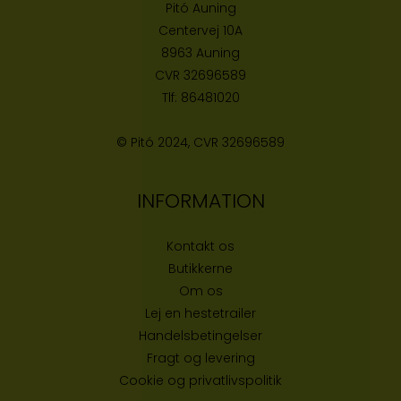
Pitó Auning
Centervej 10A
8963 Auning
CVR
32696589
Tlf:
86481020
© Pitó 2024, CVR
32696589
INFORMATION
Kontakt os
Butikke
rne
Om os
Lej en hestetrailer
Handelsbetingelser
Fragt og levering
Cookie og privatlivspolitik