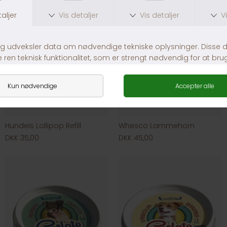
Hundeis Lollipop Refill
Whesco Lammehorn
DKK 35,00
DKK 45,00