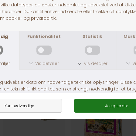
ExoTerra Foderskål Stor
ExoTerra Foderskål, Large
DKK 219,00
DKK 129,00