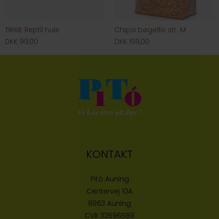
TRIXIE Reptil hule
Chipsi bøgeflis str. M
DKK 99,00
DKK 199,00
KONTAKT
Pitó Auning
Centervej 10A
8963 Auning
CVR
32696589