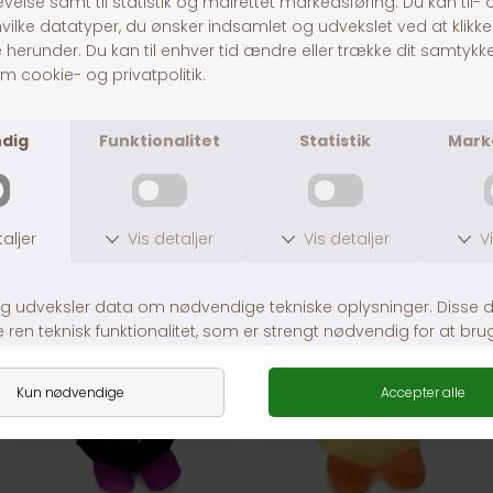
Jolly Paw Snackbold
Dogman Plys Kanin 18 cm, Blå
DKK 49,00
DKK 59,00