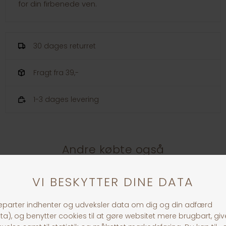
for din firbenede ven.
30 dages returret
Fragt fra 39,-
1-3 dages levering
Andre købte også