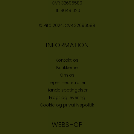
CVR
32696589
Tlf:
86481020
© Pitó 2024, CVR
32696589
INFORMATION
Kontakt os
Butikke
rne
Om os
Lej en hestetrailer
Handelsbetingelser
Fragt og levering
Cookie og privatlivspolitik
WEBSHOP