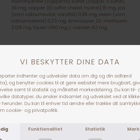
monohydrate (copperta) sulfat (copper, II sulfat)
36 mg, copper (II) sulfat chelat, hydrat) 15 mg, jod
(som calciumiodat, vandfrit) 0,96 mg, selen (som
natriumselenit) 0,23 mg. Aminosyrer: DL-methionin
2.126 mg, taurin 1.050 mg, L-carnitin 82 mg.
30 dages returret
Fragt fra 39,-
1-3 dages levering
Andre købte også