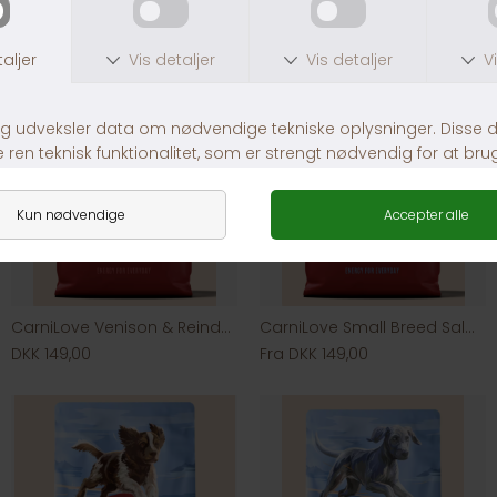
CarniLove Venison & Reindeer & Wild Boar
CarniLove Small Breed Salmon & Turkey
DKK 149,00
Fra DKK 149,00