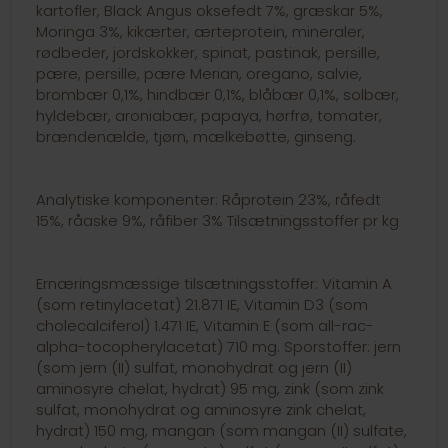
kartofler, Black Angus oksefedt 7%, græskar 5%,
Moringa 3%, kikærter, ærteprotein, mineraler,
rødbeder, jordskokker, spinat, pastinak, persille,
pære, persille, pære Merian, oregano, salvie,
brombær 0,1%, hindbær 0,1%, blåbær 0,1%, solbær,
hyldebær, aroniabær, papaya, hørfrø, tomater,
brændenælde, tjørn, mælkebøtte, ginseng.
Analytiske komponenter: Råprotein 23%, råfedt
15%, råaske 9%, råfiber 3% Tilsætningsstoffer pr kg
Ernæringsmæssige tilsætningsstoffer: Vitamin A
(som retinylacetat) 21.871 IE, Vitamin D3 (som
cholecalciferol) 1.471 IE, Vitamin E (som all-rac-
alpha-tocopherylacetat) 710 mg. Sporstoffer: jern
(som jern (II) sulfat, monohydrat og jern (II)
aminosyre chelat, hydrat) 95 mg, zink (som zink
sulfat, monohydrat og aminosyre zink chelat,
hydrat) 150 mg, mangan (som mangan (II) sulfate,