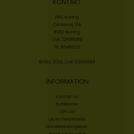
KONTAKT
Pitó Auning
Centervej 10A
8963 Auning
CVR
32696589
Tlf:
86481020
© Pitó 2024, CVR
32696589
INFORMATION
Kontakt os
Butikke
rne
Om os
Lej en hestetrailer
Handelsbetingelser
Fragt og levering