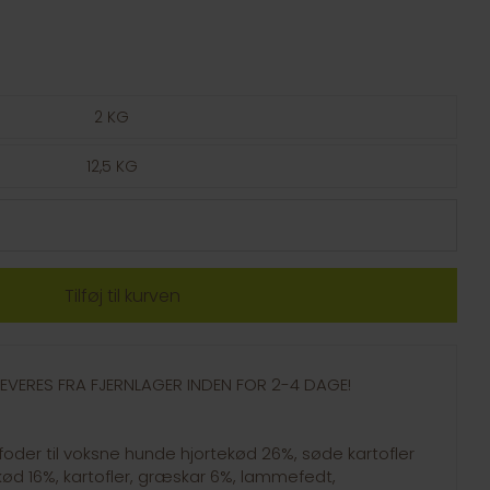
2 KG
12,5 KG
- LEVERES FRA FJERNLAGER INDEN FOR 2-4 DAGE!
der til voksne hunde hjortekød 26%, søde kartofler
kød 16%, kartofler, græskar 6%, lammefedt,