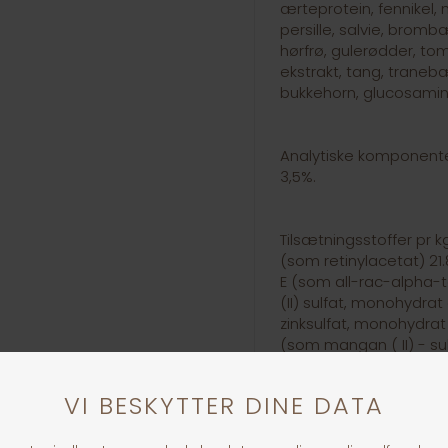
ærteprotein, fennikel, 
persille, salvie, brom
hørfrø, gulerødder, to
ekstrakt, tang, tranebæ
bukkehorn, glucosamin,
Analytiske komponenter
3,5%.
Tilsætningsstoffer pr 
(som retinylacetat) 21.8
E (som all-rac-alpha-t
(II) sulfat, monohydrat
zinksulfat, monohydra
(som mangan ( II) - su
sulfat, pentahydrat og
calciumiodat, vandfrit
Aminosyrer: DL-methioni