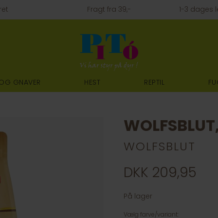
ret
Fragt fra 39,-
1-3 dages l
 OG GNAVER
HEST
REPTIL
FU
WOLFSBLUT,
WOLFSBLUT
DKK 209,95
På lager
Vælg farve/variant: