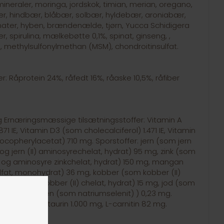
mineraler, moringa, jordskok, timian, merian, oregano,
bær, hindbær, blåbær, solbær, hyldebær, aroniabær,
mater, hyben, brændenælde, tjørn, Yucca Schidigera
r, spirulina, mælkebøtte 0,1%, spinat, ginseng, ,
 methylsulfonylmethan (MSM), chondroitinsulfat.
: Råprotein 24%, råfedt 16%, råaske 10,5%, råfiber
kg Ernæringsmæssige tilsætningsstoffer: Vitamin A
71 IE, Vitamin D3 (som cholecalciferol) 1.471 IE, Vitamin
ocopherylacetat) 710 mg. Sporstoffer: jern (som jern
 og jern (II) aminosyrechelat, hydrat) 95 mg, zink (som
t og aminosyre zinkchelat, hydrat) 150 mg, mangan
lfat, monohydrat) 36 mg, kobber (som kobber (II)
 aminosyre kobber (II) chelat, hydrat) 15 mg, jod (som
) 0,96 mg, selen (som natriumselenit) ) 0,23 mg.
n 2.126 mg, taurin 1.000 mg, L-carnitin 82 mg.