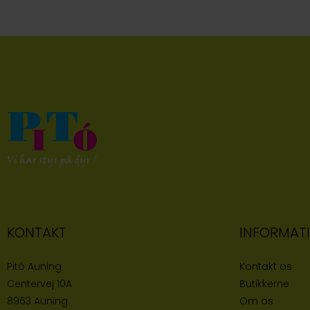
KONTAKT
INFORMAT
Pitó Auning
Kontakt os
Centervej 10A
Butikke
rne
8963 Auning
Om os