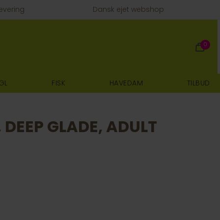
evering
Dansk ejet webshop
0
GL
FISK
HAVEDAM
TILBUD
 DEEP GLADE, ADULT