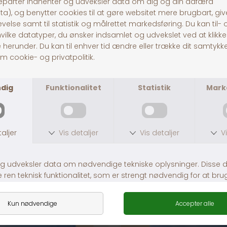
30 dages returret
Fragt fra 39,-
1-3 dages levering
ANDRE KØBTE OGSÅ