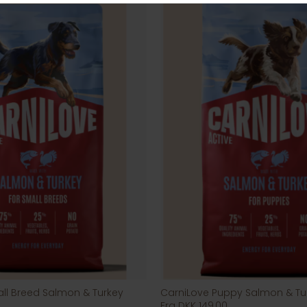
ll Breed Salmon & Turkey
CarniLove Puppy Salmon & Tu
Fra DKK 149,00