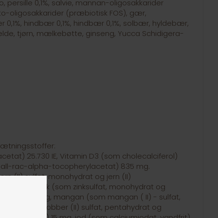
, persille 0,1%, salvie, mannan-oligosakkarider
to-oligosakkarider (præbiotisk FOS), gær,
r 0,1%, hindbær 0,1%, hindbær 0,1%, solbær, hyldebær,
e, tjørn, mælkebøtte, ginseng, Yucca Schidigera-
ætningsstoffer:
cetat) 25.730 IE, Vitamin D3 (som cholecalciferol)
om all-rac-alpha-tocopherylacetat) 835 mg.
ern (II) sulfat, monohydrat og jern (II)
t) 95 mg, zink (som zinksulfat, monohydrat og
hydrat) 150 mg, mangan (som mangan ( II) - sulfat,
bber (som kobber (II) sulfat, pentahydrat og
helat, hydrat) 15 mg, jod (som calciumiodat, vandfrit)