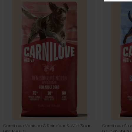
CarniLove Venison & Reindeer & Wild Boar
CarniLove Sma
DKK 149,00
Fra DKK 149,00