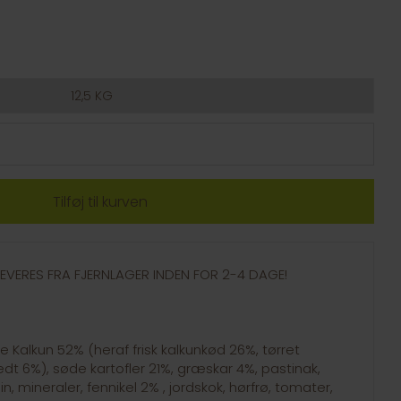
12,5 KG
- LEVERES FRA FJERNLAGER INDEN FOR 2-4 DAGE!
e Kalkun 52% (heraf frisk kalkunkød 26%, tørret
edt 6%), søde kartofler 21%, græskar 4%, pastinak,
in, mineraler, fennikel 2% , jordskok, hørfrø, tomater,