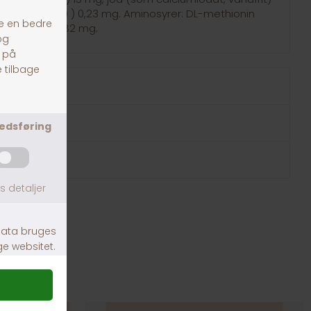
triumselenit) ) 0,23 mg. Aminosyrer: DL-methionin
mg, L-carnitin 82 mg.