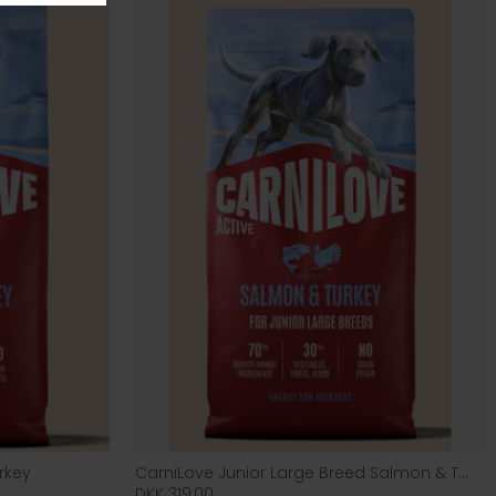
rkey
CarniLove Junior Large Breed Salmon & Turkey
DKK 319,00