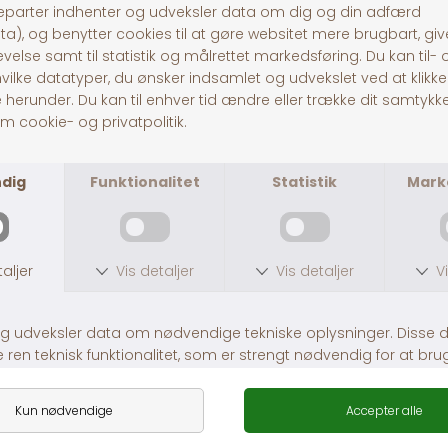
0,96 mg, selen (som na
2.126 mg, taurin 1.000 
30 dages returret
Fragt fra 39,-
1-3 dages levering
ANDRE KØBTE OGSÅ