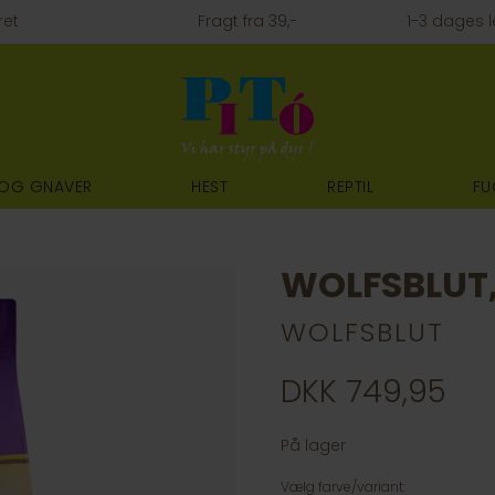
ret
Fragt fra 39,-
1-3 dages l
 OG GNAVER
HEST
REPTIL
FU
WOLFSBLUT,
WOLFSBLUT
DKK 749,95
På lager
Vælg farve/variant: