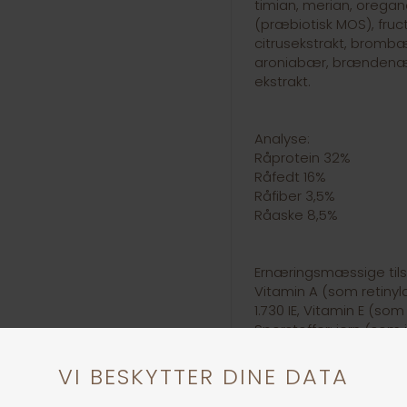
timian, merian, oregano
(præbiotisk MOS), fruc
citrusekstrakt, brombæ
aroniabær, brændenæld
ekstrakt.
Analyse:
Råprotein 32%
Råfedt 16%
Råfiber 3,5%
Råaske 8,5%
Ernæringsmæssige tils
Vitamin A (som retinyla
1.730 IE, Vitamin E (s
Sporstoffer: jern (som j
aminosyrechelat, hydra
aminosyre zinkchelat, 
monohydrat) 36 mg, ko
aminosyre kobber (II) c